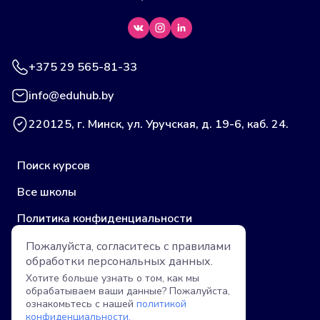
+375 29 565-81-33
info@eduhub.by
220125, г. Минск, ул. Уручская, д. 19-6, каб. 24.
Поиск курсов
Все школы
Политика конфиденциальности
Публичная оферта (учебные центры)
Пожалуйста, согласитесь с правилами
обработки
персональных данных.
Пользовательское соглашение
Хотите больше узнать о том, как мы
обрабатываем ваши данные? Пожалуйста,
Публичная оферта (компании)
ознакомьтесь с нашей
политикой
конфиденциальности.