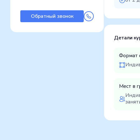
от 2 д
Обратный звонок
Детали ку
Формат 
Инди
Мест в г
Инди
занят