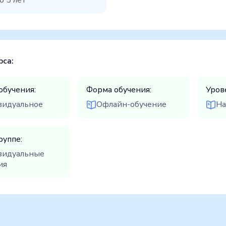
о 5 лет
рса:
обучения:
Форма обучения:
Уров
видуальное
Офлайн-обучение
На
руппе:
видуальные
ия