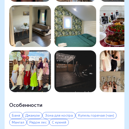
Особенности
Баня
Джакузи
Зона для костра
Купель горячая (чан)
Мангал
Рядом лес
С кухней