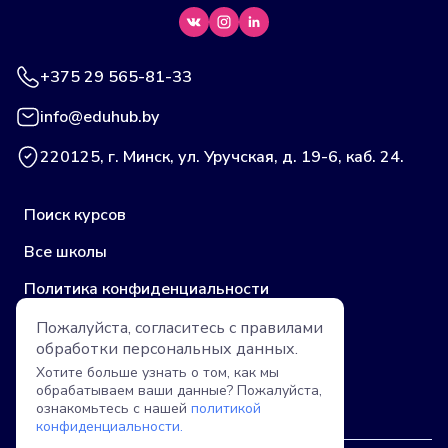
+375 29 565-81-33
info@eduhub.by
220125, г. Минск, ул. Уручская, д. 19-6, каб. 24.
Поиск курсов
Все школы
Политика конфиденциальности
Публичная оферта (учебные центры)
Пожалуйста, согласитесь с правилами
обработки
персональных данных.
Пользовательское соглашение
Хотите больше узнать о том, как мы
обрабатываем ваши данные? Пожалуйста,
Публичная оферта (компании)
ознакомьтесь с нашей
политикой
конфиденциальности.