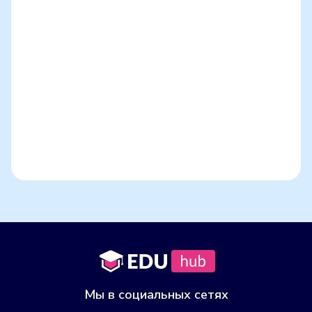
Все усадьбы Гродненской области
Все усадьбы
Свислочского
района
Мы в социальных сетях