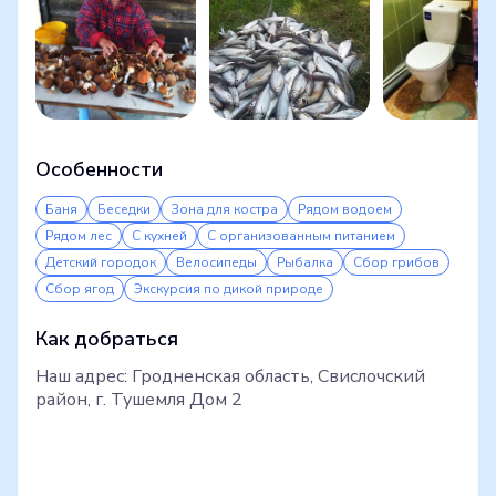
Особенности
Баня
Беседки
Зона для костра
Рядом водоем
Рядом лес
С кухней
С организованным питанием
Детский городок
Велосипеды
Рыбалка
Сбор грибов
Сбор ягод
Экскурсия по дикой природе
Как добраться
Наш адрес: Гродненская область, Свислочский
район, г. Тушемля Дом 2