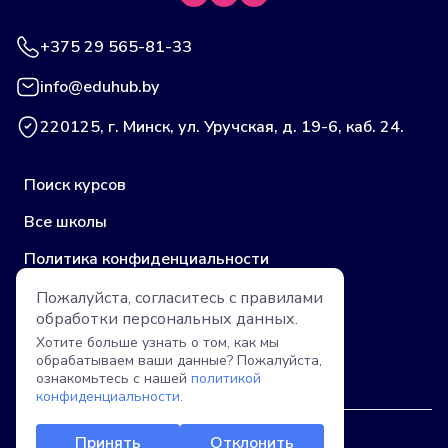
+375 29 565-81-33
info@eduhub.by
220125, г. Минск, ул. Уручская, д. 19-6, каб. 24.
Поиск курсов
Все школы
Политика конфиденциальности
Публичная оферта (учебные центры)
Пожалуйста, согласитесь с правилами
обработки
персональных данных.
Пользовательское соглашение
Хотите больше узнать о том, как мы
обрабатываем ваши данные? Пожалуйста,
Публичная оферта (компании)
ознакомьтесь с нашей
политикой
конфиденциальности.
Принять
Отклонить