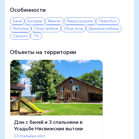
Особенности
Баня
Беседки
Мангал
Рядом водоем
Пейнтбол
Рыбалка
Сбор грибов
Сбор ягод
Душевая кабина
Санузел
TV
Объекты на территории
Дом с баней и 3 спальнями в
Усадьбе Нясвижския вытоки
12 спальных мест