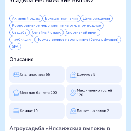
Усадьба Несвижские вытоки
Активный отдых
Большая компания
День рождения
Корпоративное мероприятие на открытом воздухе
Свадьба
Семейный отдых
Спортивный ивент
Тимбилдинг
Торжественное мероприятие (банкет, фуршет)
SPA
Описание
Cпальных мест 55
Домиков 5
Максимально гостей
Мест для банкета 200
120
Комнат 10
Банкетных залов 2
Агроусадьба «Нясвижския вытоки» в