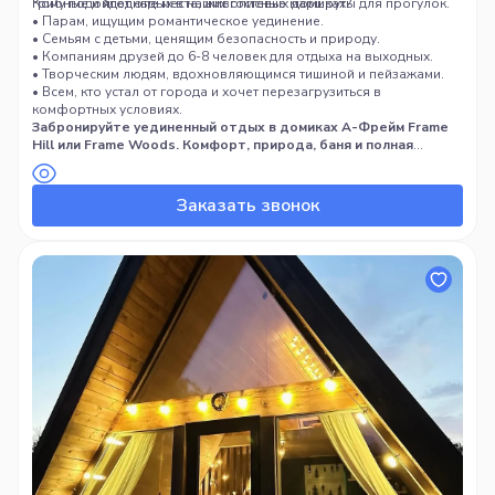
грибные и ягодные места, живописные маршруты для прогулок.
Кому подойдет отдых в наших гостевых домиках?
• Парам, ищущим романтическое уединение.
• Семьям с детьми, ценящим безопасность и природу.
• Компаниям друзей до 6-8 человек для отдыха на выходных.
• Творческим людям, вдохновляющимся тишиной и пейзажами.
• Всем, кто устал от города и хочет перезагрузиться в
комфортных условиях.
Забронируйте уединенный отдых в домиках А-Фрейм Frame
Hill или Frame Woods. Комфорт, природа, баня и полная
приватность. Идеальный отдых для пар, семей и дружеских
компаний.
Заказать звонок