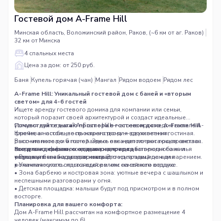
Гостевой дом A-Frame Hill
Минская область, Воложинский район, Раков, (~6 км от аг. Раков)
32 км от Минска
4 спальных места
Цена за дом: от 250 руб.
Баня
Купель горячая (чан)
Мангал
Рядом водоем
Рядом лес
A-Frame Hill: Уникальный гостевой дом с баней и «вторым
светом» для 4-6 гостей
Ищете аренду гостевого домика для компании или семьи,
который поразит своей архитектурой и создаст идеальные
условия для отдыха? A-Frame Hill — это не просто дом в стиле А-
Почувствуйте магию простора в гостевом доме A-Frame Hill
фрейм, а настоящее пространство для вдохновения,
Ключевая особенность нашего дома — двухсветная гостиная.
рассчитанное до 6 гостей. Здесь вас ждет потрясающая светлая
Высокие потолки и панорамные окна наполняют пространство
гостиная с эффектом «второго света», собственная баня и
воздухом и светом, создавая редкое для загородного жилья
Все для идеального отдыха на природе:
уютная уличная зона для костра.
ощущение свободы и парения. Это идеальный дом для
• Русская баня на дровах: насладитесь традиционным парением.
романтического отдыха вдвоем или семейного отдыха.
• Уличная купель: настоящий релакс на свежем воздухе.
• Зона барбекю и костровая зона: уютные вечера с шашлыком и
неспешными разговорами у огня.
• Детская площадка: малыши будут под присмотром и в полном
восторге.
Планировка для вашего комфорта:
Дом A-Frame Hill рассчитан на комфортное размещение 4
человек (максимум до 6).