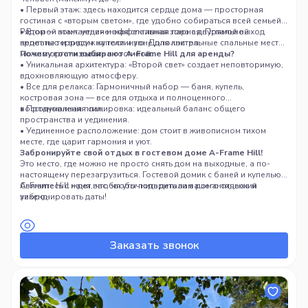
• Первый этаж: здесь находится сердце дома — просторная
гостиная с «вторым светом», где удобно собираться всей семьей.
Рядом — компактная и эффективная парная. Прямой выход
• Второй этаж: уединенная спальная зона с двуспальной
ведет на террасу к купели и зоне для костра.
кроватью и видом на гостиную. Дополнительные спальные места
можно организовать в гостиной.
Почему гости выбирают A-Frame Hill для аренды?
• Уникальная архитектура: «Второй свет» создает неповторимую,
вдохновляющую атмосферу.
• Все для релакса: Гармоничный набор — баня, купель,
костровая зона — все для отдыха и полноценного
восстановления сил.
• Продуманная планировка: идеальный баланс общего
пространства и уединения.
• Уединенное расположение: дом стоит в живописном тихом
месте, где царит гармония и уют.
Забронируйте свой отдых в гостевом доме A-Frame Hill!
Это место, где можно не просто снять дом на выходные, а по-
настоящему перезагрузиться. Гостевой домик с баней и купелью
A-Frame Hill ждет вас, чтобы подарить вам романтический
Свяжитесь с нами, чтобы уточнить детали вашего отдыха и
уикенд.
забронировать даты!
Заказать звонок