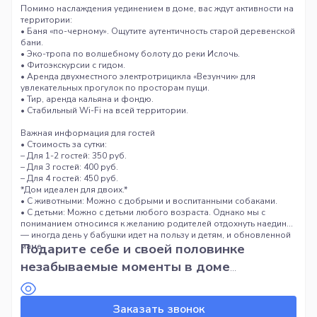
Помимо наслаждения уединением в доме, вас ждут активности на
территории:
• Баня «по-черному». Ощутите аутентичность старой деревенской
бани.
• Эко-тропа по волшебному болоту до реки Ислочь.
• Фитоэкскурсии с гидом.
• Аренда двухместного электротрицикла «Везунчик» для
увлекательных прогулок по просторам пущи.
• Тир, аренда кальяна и фондю.
• Стабильный Wi-Fi на всей территории.
Важная информация для гостей
• Стоимость за сутки:
– Для 1-2 гостей: 350 руб.
– Для 3 гостей: 400 руб.
– Для 4 гостей: 450 руб.
*Дом идеален для двоих.*
• С животными: Можно с добрыми и воспитанными собаками.
• С детьми: Можно с детьми любого возраста. Однако мы с
пониманием относимся к желанию родителей отдохнуть наедине
— иногда день у бабушки идет на пользу и детям, и обновленной
Подарите себе и своей половинке
маме.
незабываемые моменты в доме
«Каханне». Забронируйте свою лесную
сказку для влюбленных!
Заказать звонок