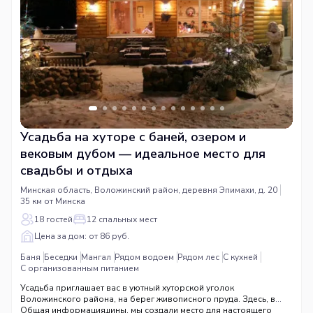
Усадьба на хуторе с баней, озером и
вековым дубом — идеальное место для
свадьбы и отдыха
Минская область, Воложинский район, деревня Эпимахи, д. 20
35 км от Минска
18 гостей
12 спальных мест
Цена за дом: от 86 руб.
Баня
Беседки
Мангал
Рядом водоем
Рядом лес
С кухней
С организованным питанием
Усадьба приглашает вас в уютный хуторской уголок
Воложинского района, на берег живописного пруда. Здесь, в
окружении леса и тишины, мы создали место для настоящего
Общая информация