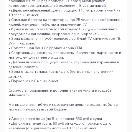
проживания, так и для проведения праздников (свадеб,
корпоративов, детских дней рождения). В состав нашей
инфраструктуры входят:
• Двухэтажный гостевой дом площадью 145 м², рассчитанный на
10 спальных мест;
• Стильная беседка на территории (до 25 человек) с собственной
кухней, мангалом, мебелью и плазменным TV;
• Кухня в доме со всей бытовой техникой (индукционная плита,
посудомоечная машина, микроволновка, морозильник);
• Зона развлечений: ЖК-телевизор со Smart TV, спутниковое ТВ,
Wi-Fi, караоке;
• Собственная баня на дровах и зона СПА;
• Спортивный инвентарь: велосипеды, бадминтон, дартс, санки и
«ватрушки» для зимнего отдыха;
• Детская игровая площадка, качели, стульчик для кормления и
детские кроватки;
• Зона отдыха: гамаки, кострище, обустроенный внутренний
дворик;
• Парковка на 8 машиномест.
Стоимость проживания и дополнительные услуги в усадьбе
«Михалово»
Мы предлагаем гибкие и прозрачные цены на отдых, чтобы вы
могли спланировать свой бюджет:
• Аренда всего дома (до 5-х человек): 350 руб в сутки.
• Дополнительные гости: 60 руб за каждого последующего
человека (общая вместимость — 10 спальных мест)