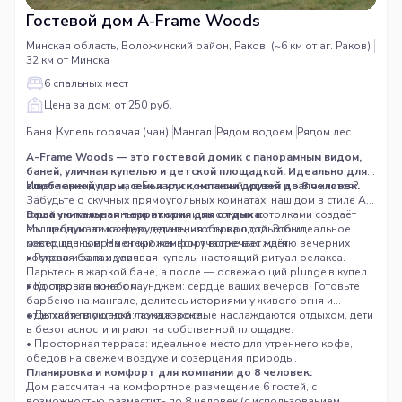
Гостевой дом A-Frame Woods
Минская область, Воложинский район, Раков, (~6 км от аг. Раков)
32 км от Минска
6 спальных мест
Цена за дом: от 250 руб.
Баня
Купель горячая (чан)
Мангал
Рядом водоем
Рядом лес
A-Frame Woods — это гостевой домик с панорамным видом,
баней, уличная купелью и детской площадкой. Идеально для
влюбленной пары, семьи или компании друзей до 8 человек.
Ищете аренду дома в Беларуси, который удивит и запомнится?
Забудьте о скучных прямоугольных комнатах: наш дом в стиле А-
фрейм с панорамными окнами и высокими потолками создаёт
Ваша уникальная территория для отдыха:
волшебную атмосферу единения с природой. Это идеальное
Мы продумали каждую деталь, чтобы ваш отдых был
место, где современный комфорт встречает магию вечерних
совершенным. На огороженном участке вас ждёт:
костров и запах дерева.
• Русская баня и уличная купель: настоящий ритуал релакса.
Парьтесь в жаркой бане, а после — освежающий plunge в купели
под открытым небом.
• Костровая зона с лаунджем: сердце ваших вечеров. Готовьте
барбекю на мангале, делитесь историями у живого огня и
отдыхайте в уютной лаундж-зоне.
• Детская площадка: пока взрослые наслаждаются отдыхом, дети
в безопасности играют на собственной площадке.
• Просторная терраса: идеальное место для утреннего кофе,
обедов на свежем воздухе и созерцания природы.
Планировка и комфорт для компании до 8 человек:
Дом рассчитан на комфортное размещение 6 гостей, с
возможностью разместить до 8 человек (с использованием