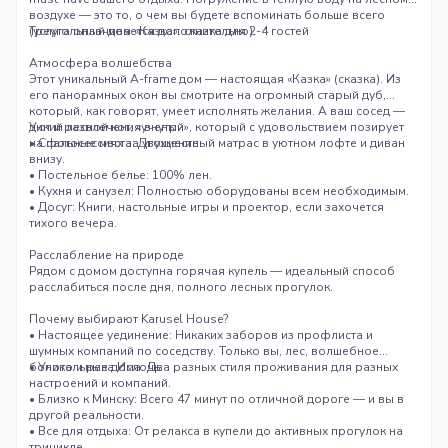
воздухе — это то, о чем вы будете вспоминать больше всего
(услуга оплачивается дополнительно).
Треугольный дом «Казка»
: сказка для 2-4 гостей
Атмосфера волшебства
Этот уникальный A-frame дом — настоящая «Казка» (сказка). Из
его панорамных окон вы смотрите на огромный старый дуб,
который, как говорят, умеет исполнять желания. А ваш сосед —
дикий лесной кот, «ученый», который с удовольствием позирует
Уют и развлечения внутри
на фотосессиях за угощение.
• Спальные места: Двухместный матрас в уютном лофте и диван
внизу.
• Постельное белье: 100% лен.
• Кухня и санузел: Полностью оборудованы всем необходимым.
• Досуг: Книги, настольные игры и проектор, если захочется
тихого вечера.
Расслабление на природе
Рядом с домом доступна горячая купель — идеальный способ
расслабиться после дня, полного лесных прогулок.
Почему выбирают Karusel House?
• Настоящее уединение: Никаких заборов из профлиста и
шумных компаний по соседству. Только вы, лес, волшебное
болото и река Ислочь.
• Уникальные дома: Два разных стиля проживания для разных
настроений и компаний.
• Близко к Минску: Всего 47 минут по отличной дороге — и вы в
другой реальности.
• Все для отдыха: От релакса в купели до активных прогулок на
трицикле.