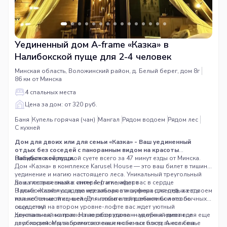
Уединенный дом A-frame «Казка» в
Налибокской пуще для 2-4 человек
Минская область, Воложинский район, д. Белый берег, дом 8г
86 км от Минска
4 спальных места
Цена за дом: от 320 руб.
Баня
Купель горячая (чан)
Мангал
Рядом водоем
Рядом лес
С кухней
Дом для двоих или для семьи «Казка» - Ваш уединенный
отдых без соседей с панорамным видом на красоты
Налибокской пущи.
Забудьте о городской суете всего за 47 минут езды от Минска.
Дом «Казка» в комплексе
Karusel House
— это ваш билет в тишину,
уединение и магию настоящего леса. Уникальный треугольный
дом, построенный в стиле A-frame, ждет вас в сердце
Ваша лесная сказка: интерьер и комфорт
Налибокской пущи, где нет заборов и шумных соседей, а есть
В доме «Казка» создана идеальная атмосфера для отдыха вдвоем
только пение птиц, шелест листьев и волшебное болото по
или небольшой семьей. Для любителей романтики и необычных
соседству.
ощущений на втором уровне-лофте вас ждет уютный
двуспальный матрас. На первом этаже — удобный диван для еще
Компактная, но полностью оборудованная кухня имеет все
двух гостей. Мы заботимся о вашем сне: все постельное белье
необходимое для приготовления любимых блюд. А если вы