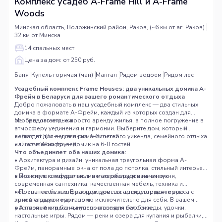
Комплекс усадеб A-Frame Hill и A-Frame
Woods
Минская область, Воложинский район, Раков, (~6 км от аг. Раков)
32 км от Минска
14 спальных мест
Цена за дом: от 250 руб.
Баня
Купель горячая (чан)
Мангал
Рядом водоем
Рядом лес
Усадебный комплекс Frame Houses: два уникальных домика А-
Фрейм в Беларуси для вашего романтического отдыха
Добро пожаловать в наш усадебный комплекс — два стильных
домика в формате А-Фрейм, каждый из которых создан для
особенного отдыха.
Мы предлагаем не просто аренду жилья, а полное погружение в
атмосферу уединения и гармонии. Выберите дом, который
подходит для вашего романтического уикенда, семейного отдыха
• «Frame Hill» — домик на 4-6 гостей
или компании друзей:
• «Frame Woods» — домик на 6-8 гостей
Что объединяет оба наших домика:
• Архитектура и дизайн: уникальная треугольная форма А-
Фрейм, панорамные окна от пола до потолка, стильный интерьер
в эко-стиле с натуральными материалами и камином.
• Премиум-комфорт: полностью оборудованная кухня,
современная сантехника, качественная мебель, техника и
постельное белье. В каждом доме есть просторная терраса с
• Приватность и инфраструктура: вы арендуете дом и всю
зоной отдыха и мангалом.
прилегающую территорию исключительно для себя. В вашем
распоряжении баня, купель и все для барбекю.
• Активный отдых: мы предоставляем велосипеды, удочки,
настольные игры. Рядом — реки и озера для купания и рыбалки,