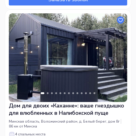
Дом для двоих «Каханне»: ваше гнездышко
для влюбленных в Налибокской пуще
Минская область, Воложинский район, д. Белый берег, дом 8г
86 км от Минска
4 спальных места