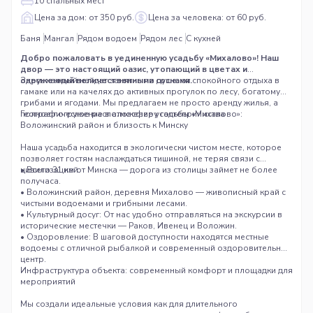
10 спальных мест
Цена за дом: от 350 руб.
Цена за человека: от 60 руб.
Баня
Мангал
Рядом водоем
Рядом лес
С кухней
Добро пожаловать в уединенную усадьбу «Михалово»! Наш
двор — это настоящий оазис, утопающий в цветах и
окруженный величественными соснами.
Здесь каждый найдет занятие по душе: от спокойного отдыха в
гамаке или на качелях до активных прогулок по лесу, богатому
грибами и ягодами. Мы предлагаем не просто аренду жилья, а
полное погружение в атмосферу гостеприимства
Географическое расположение усадьбы «Михалово»:
Воложинский район и близость к Минску
Наша усадьба находится в экологически чистом месте, которое
позволяет гостям наслаждаться тишиной, не теряя связи с
цивилизацией.
• Всего 31 км от Минска — дорога из столицы займет не более
получаса.
• Воложинский район, деревня Михалово — живописный край с
чистыми водоемами и грибными лесами.
• Культурный досуг: От нас удобно отправляться на экскурсии в
исторические местечки — Раков, Ивенец и Воложин.
• Оздоровление: В шаговой доступности находятся местные
водоемы с отличной рыбалкой и современный оздоровительный
центр.
Инфраструктура объекта: современный комфорт и площадки для
мероприятий
Мы создали идеальные условия как для длительного