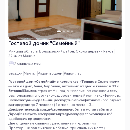
Гостевой домик "Семейный"
Минская область, Воложинский район, Около деревни Раков
32 км от Минска
7 спальных мест
Беседки
Мангал
Рядом водоем
Рядом лес
Гостевой дом «Семейный» в комплексе «Теннис в Солнечном»
— это отдых, баня, барбекю, активных отдых и теннис в 33 км
от Минска
Всего в 33 километрах от Минска, в живописном сосновом лесу,
расположился спортивно-оздоровительный комплекс «Теннис в
Солнечном» — идеальное место для любителей активного отдыха
Гостевой дом «Семейный», рассчитан на комфортное
за городом.
размещение до 7 человек (4 основных места + 3
дополнительных), создан для того, чтобы вы могли забыть о
Комфорт и уют для всей компании:
городской суете и погрузиться в атмосферу спокойствия и
Дом «Семейный» предлагает продуманную планировку и всё
единения с природой.
необходимое для жизни:
Две отдельные спальни с двуспальными кроватями.
Просторный зал с мягкой мебелью (три спальных места),