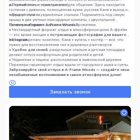
дополнительных спальных мест).
• Первый этаж — пространство для общения: Здесь находится
гостиная с диваном, полноценная кухня, русская баня и выход на
террасу к купели.
• Второй этаж — уединённые спальни: Поднимитесь под самую
крышу в две уютные мансардные комнаты: с двуспальной
кроватью и с двумя односпальными кроватями.
Почему выбирают A-Frame Woods?
• Нестандартный формат: отдых в атмосферном доме А-фрейм
— это яркие эмоции и
потрясающие фотографии для вашего
Instagram.
• Готовый релакс-комплекс: баня + купель + костёр — всё, что
нужно для восстановления сил и душевных разговоров.
•
Удобно для семей
: раздельные спальни и детская площадка
делают отпуск комфортным для родителей и детей.
• Уединение и тишина: расположение в живописной деревне
Пережери гарантирует отдых вдали от городского шума и суеты.
Забронируйте свой отпуск в A-Frame Woods — создайте свои
незабываемые воспоминания в самом атмосферном доме!
Заказать звонок