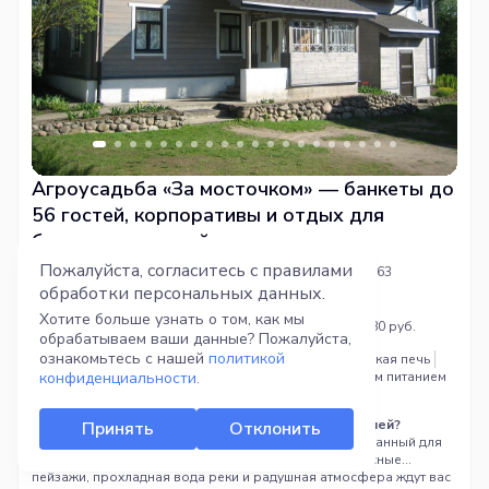
Агроусадьба «За мосточком» — банкеты до
56 гостей, корпоративы и отдых для
больших компаний
Пожалуйста, согласитесь с правилами
Минская область, Воложинский район, Замостяны, д. 63
обработки
персональных данных.
56 гостей
17 спальных мест
Хотите больше узнать о том, как мы
Цена за дом: от 398 руб.
Цена за человека: от 80 руб.
обрабатываем ваши данные? Пожалуйста,
ознакомьтесь с нашей
политикой
Баня
Бассейн
Беседки
Зона для костра
Мангал
Русская печь
Рядом водоем
конфиденциальности.
Рядом лес
С кухней
С организованным питанием
Ищете усадьбу для проведения корпоративного
мероприятия, сплава или отдыха большой компанией?
Принять
Отклонить
Агроусадьба «За мосточком» — это уютный мир, созданный для
вашего комфорта и релакса. Чистый воздух, живописные
пейзажи, прохладная вода реки и радушная атмосфера ждут вас