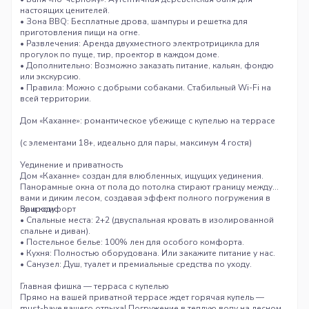
настоящих ценителей.
• Зона BBQ: Бесплатные дрова, шампуры и решетка для
приготовления пищи на огне.
• Развлечения: Аренда двухместного электротрицикла для
прогулок по пуще, тир, проектор в каждом доме.
• Дополнительно: Возможно заказать питание, кальян, фондю
или экскурсию.
• Правила: Можно с добрыми собаками. Стабильный Wi-Fi на
всей территории.
Дом «Каханне»
: романтическое убежище с купелью на террасе
(с элементами 18+, идеально для пары, максимум 4 гостя)
Уединение и приватность
Дом «Каханне» создан для влюбленных, ищущих уединения.
Панорамные окна от пола до потолка стирают границу между
вами и диким лесом, создавая эффект полного погружения в
природу.
Ваш комфорт
• Спальные места: 2+2 (двуспальная кровать в изолированной
спальне и диван).
• Постельное белье: 100% лен для особого комфорта.
• Кухня: Полностью оборудована. Или закажите питание у нас.
• Санузел: Душ, туалет и премиальные средства по уходу.
Главная фишка — терраса с купелью
Прямо на вашей приватной террасе ждет горячая купель —
must-have вашего отдыха! Погружение в теплую воду на лесном