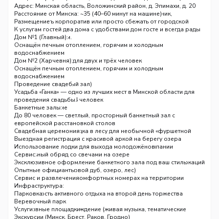
отдыха — душевного, спокойного и радостного. У нас можно
Адрес: Минская область, Воложинский район, д. Эпимахи, д. 20
провести свадьбу мечты, отметить семейный праздник,
Расстояние от Минска: ~35 (40–60 минут на машине)
организовать корпоратив или просто сбежать от городской
Размещение
суеты на пару дней. Мы заботимся о каждом госте и всегда рады
К услугам гостей два дома с удобствами.
вашим пожеланиям.
Дом №1 (Главный):
Оснащён печным отоплением, горячим и холодным
водоснабжением
4 гостевые комнаты для двух и трёх человек
Дом №2 (Харчевня):
Туалет, душ в доме
Оснащён печным отоплением, горячим и холодным
водоснабжением
Харчевня (обеденный зал)
Проведение свадеб
Бильярдная
Усадьба «Ганка» — одно из лучших мест в Минской области для
Гостевая комната на 4 человек
проведения свадьбы.
Туалет, душ в доме
Банкетные залы:
До 80 человек — светлый, просторный банкетный зал с
европейской расстановкой столов
До 50 человек — беседка в лесу для необычной «фуршетной
Свадебная церемония:
свадьбы»
Выездная регистрация с красивой аркой на берегу озера
До 20 человек — уютный зал для небольшой компании
Использование лодки для выхода молодожёнов
Уникальный обряд со свечами на озере
Сервис:
Красивая природа, ухоженная территория — множество локаций
Эксклюзивное оформление банкетного зала под ваш стиль
для фотосессии (вековой дуб, озеро, лес)
Опытные официанты
Размещение гостей в комфортных номерах на территории
Сервис и развлечения
усадьбы
Инфраструктура:
Возможность активного отдыха на второй день торжества
Парковка
Трансфер
Веревочный парк
Музыкальное сопровождение (живая музыка, тематические
Спортивные площадки
Услуги:
вечера)
Баня на дровах
Экскурсии (Минск, Брест, Раков, Гродно)