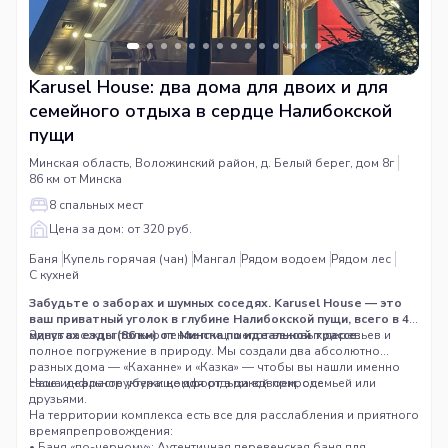
Karusel House: два дома для двоих и для
семейного отдыха в сердце Налибокской
пущи
Минская область, Воложинский район, д. Белый берег, дом 8г
86 км от Минска
8 спальных мест
Цена за дом: от 320 руб.
Баня
Купель горячая (чан)
Мангал
Рядом водоем
Рядом лес
С кухней
Забудьте о заборах и шумных соседях. Karusel House — это
ваш приватный уголок в глубине Налибокской пущи, всего в 47
минутах езды (86 км) от Минска по идеальной трассе.
Здесь вас ждет только пение птиц, шепот вековых деревьев и
полное погружение в природу. Мы создали два абсолютно
разных дома — «Каханне» и «Казка» — чтобы вы нашли именно
свое идеальное убежище для отдыха вдвоем, с семьей или
Наша инфраструктура: комфорт в дикой природе
друзьями.
На территории комплекса есть все для расслабления и приятного
времяпрепровождения:
• Баня «по-черному»: Аутентичная деревенская баня для