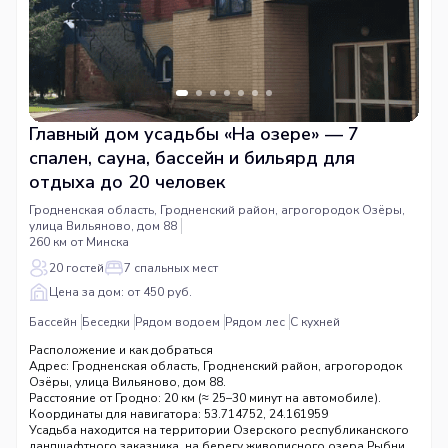
Главный дом усадьбы «На озере» — 7
спален, сауна, бассейн и бильярд для
отдыха до 20 человек
Гродненская область, Гродненский район, агрогородок Озёры,
улица Вильяново, дом 88
260 км от Минска
20 гостей
7 спальных мест
Цена за дом: от 450 руб.
Бассейн
Беседки
Рядом водоем
Рядом лес
С кухней
Расположение и как добраться
Адрес: Гродненская область, Гродненский район, агрогородок
Озёры, улица Вильяново, дом 88.
Расстояние от Гродно: 20 км (≈ 25–30 минут на автомобиле).
Координаты для навигатора: 53.714752, 24.161959
Усадьба находится на территории Озерского республиканского
ландшафтного заказника, на берегу живописного озера Рыбница