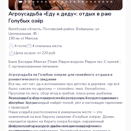
Агроусадьба «Еду к деду»: отдых в раю
Голубых озёр
Витебская область, Поставский район, Войшкуны, ул.
Центральная, 45
190 км от Минска
4 гостя
4 спальных места
Цена за дом: от 220 руб.
Баня
Беседки
Мангал
Пляж
Рядом водоем
Рядом лес
С кухней
С организованным питанием
Агроусадьба на Голубых озерах для семейного отдыха и
романтического свидания
Все мы, нет-нет, да и вспоминаем про детство в деревне, где всё
было совсем по-другому — спокойно, тихо, беззаботно.
Прогулки по лесу, сбор ягод и грибов, плеск реки, рыбалка…
Агроусадьба «Еду к деду» готова возвратить вас в те чудесные
Уникальное расположение на берегу озера Болдук в заказнике
времена. Здесь каждый найдёт покой, уют и настоящую гармонию
«Голубые озёра»
с природой.
Наша усадьба расположена в уникальном месте — это
знаменитый на всю Европу заказник «Голубые озёра». Домик
находится прямо на берегу озера Болдук, окружённый
девственной природой, диковинными ландшафтами и
Инфраструктура агроусадьбы: всё для комфортного
восхитительными пейзажами. Чистейший воздух, родники и
проживания