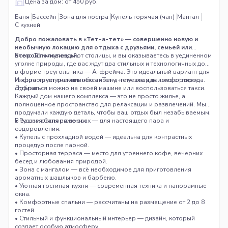
Цена за дом: от 450 руб.
Баня
Бассейн
Зона для костра
Купель горячая (чан)
Мангал
С кухней
Добро пожаловать в «Тет-а-тет» — совершенно новую и
необычную локацию для отдыха с друзьями, семьей или
второй половинкой.
Всего 15 минут езды от столицы, и вы оказываетесь в уединенном
уголке природы, где вас ждут два стильных и технологичных дома
в форме треугольника — А-фрейма. Это идеальный вариант для
тех, кто хочет сменить обстановку, не уезжая далеко от города.
Инфраструктура комплекса «Тет-а-тет»: все для комфортного
Добраться можно на своей машине или воспользоваться такси.
отдыха
Каждый дом нашего комплекса — это не просто жилье, а
полноценное пространство для релаксации и развлечений. Мы
продумали каждую деталь, чтобы ваш отдых был незабываемым.
В вашем распоряжении:
• Русская баня на дровах — для настоящего пара и
оздоровления.
• Купель с прохладной водой — идеальна для контрастных
процедур после парной.
• Просторная терраса — место для утреннего кофе, вечерних
бесед и любования природой.
• Зона с мангалом — всё необходимое для приготовления
ароматных шашлыков и барбекю.
• Уютная гостиная-кухня — современная техника и панорамные
окна.
• Комфортные спальни — рассчитаны на размещение от 2 до 8
гостей.
• Стильный и функциональный интерьер — дизайн, который
создает особую атмосферу.