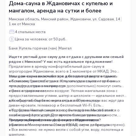
Дома-сауна в Ждановичах с купелью и
мангалом, аренда на сутки и более
Минская область, Минский район, Ждановичи, ул. Садовая, 14
1 км от Минска
4 спальных места
Цена за человека: от 50 руб.
Баня
Купель горячая (чан)
Мангал
Ищете уютный дом-сауну для отдыха с друзьями или семьей
рядом с Минском? У нас есть идеальное предложение!
Предлагаем в аренду комфортабельный дом-сауну в
агрогородке Ждановичи, всего в 1 километре от МКАД. Это
отличная возможность быстро и без долгой дороги сменить
Наш дом-сауна включает все для полноценного отдыха:
обстановку, расслабиться и получить удовольствие от банных
• Комплекс банного отдыха: Классическая сауна и горячая
процедур и отдыха на природе.
купель (подогрев оплачивается дополнительно) помогут снять
стресс и напряжение.
• Зона отдыха на свежем воздухе: Уютная мангальная зона с
предоставляемыми углями, шатер и шезлонги — идеальное место
для общения, барбекю и релакса в любую погоду.
• Комфортабельная комната отдыха: В помещении вас ждут два
диван-кровати, телевизор и бесплатный Wi-Fi. Есть
оборудованная кухонная зона с бытовой техникой и всей
• Удобства: Чистый санузел с горячим душем. Мы заботимся о
необходимой посудой. Для простого подогрева пищи
вашем комфорте и предоставляем банные принадлежности,
предусмотрена одноконфорочная электроплитка
предметы личной гигиены, фен и питьевую воду.
Почему выбирают наш дом-сауну в Ждановичах?
(приготовление сложных блюд в доме-сауне не предусмотрено).
• Близко к Минску: всего 1 км от МКАД, легко добраться.
• Все включено: не нужно везти с собой угли, воду, полотенца и
шампуни.