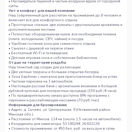
• Наслаждаться тишиной и чистым воздухом вдали от городской
суеты.
Уют и комфорт для вашей компании
Наш современный дом рассчитан на проживание до 8 человек и
включает все для комфортного отдыха:
• Просторные спальни: две комнаты с двуспальными кроватями и
дополнительными местами.
• Полностью оборудованная кухня: вся необходимая техника
(плита, холодильник, СВЧ, чайник) и посуда.
• Удобная гостиная зона для совместного отдыха.
• Санузел с душевой на первом этаже.
• Бесплатный Wi-Fi и телевидение.
• Детская игровая зона и собственная библиотека.
Отдых на территории усадьбы
Наш тенистый сад создан для релаксации:
• Две уютные террасы и большая открытая беседка.
• Зона барбекю с мангалом для приготовления блюд на углях.
• Частная парковка на 3 автомобиля.
• Настоящая русская баня с ароматными вениками и большой
дубовой купелью для контрастных процедур (150 руб./4 часа).
• По предварительному заказу доступна SPA-программа с
парением и расслабляющим массажем (70 руб./час).
Информация для бронирования
• Адрес: д. Сычево, ул. Центральная, 9 (Несвижский район,
Минская обл.).
• Расстояние от Минска: 124 км (около 1,5 часов на автомобиле).
• Координаты для навигатора: 53.190294, 26.632129.
• Стоимость проживания: от 450 бел. руб. за весь дом в сутки.