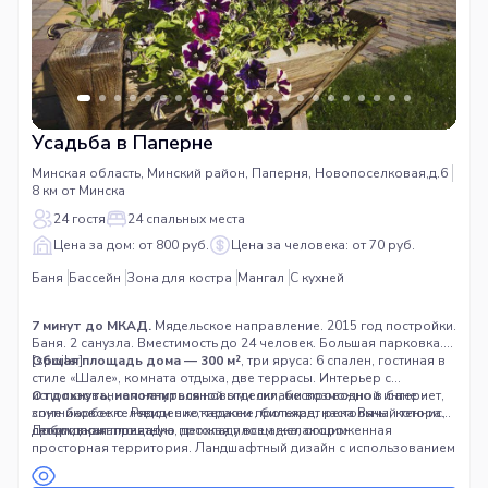
Усадьба в Паперне
Минская область, Минский район, Паперня, Новопоселковая,д.6
8 км от Минска
24 гостя
24 спальных места
Цена за дом: от 800 руб.
Цена за человека: от 70 руб.
Баня
Бассейн
Зона для костра
Мангал
С кухней
7 минут до МКАД.
Мядельское направление. 2015 год постройки.
Баня. 2 санузла. Вместимость до 24 человек. Большая парковка.
[spoiler]
Общая площадь дома — 300 м²
, три яруса: 6 спален, гостиная в
стиле «Шале», комната отдыха, две террасы. Интерьер с
использованием натуральной отделки, беспроводной интернет,
Отдохнуть, наполниться
новыми силами возможно в бане и
спутниковое телевидение,караоке, бильярд, настольный теннис,
зоне барбекю. Рядом с коттеджем протекает река Вяча, которая
спортивная площадка, детская площадка, огороженная
летом дарит приятную прохладу всем желающим.
Добро пожаловать!
просторная территория. Ландшафтный дизайн с использованием
натурального камня и других элементов декора.