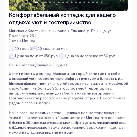
Комфортабельный коттедж для вашего
отдыха: уют и гостеприимство
Минская область, Минский район, Ельница, д. Ельница, ул.
Полевая д. 23
1 км от Минска
18 гостей
18 спальных мест
Цена за дом: от 650 руб.
Цена за человека: от 50 руб.
Баня
Бассейн
Джакузи
С кухней
Хотите снять дом под Минском, который сочетает в себе
домашний уют, современную инфраструктуру и близость к
природе?
Мы приглашаем минчан и гостей города насладиться атмосферой
спокойствия на большой благоустроенной территории с
авторским ландшафтным дизайном и живыми изгородями.
Географическое расположение усадьбы: отдых в 1 км от Минска
рядом с лесом и водой
Наше главное преимущество — уникальное местоположение.
Усадьба находится всего в 1 километре от Минска, что позволяет
быстро добраться до места отдыха. При этом вы оказываетесь в
• Всего в 300 метрах от дома начинается густой живописный лес.
окружении природы:
• В 1 километре от коттеджа расположено водохранилище, где
можно насладиться видами на воду.