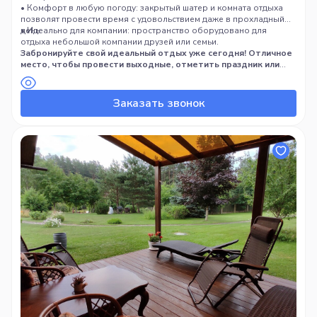
• Комфорт в любую погоду: закрытый шатер и комната отдыха
позволят провести время с удовольствием даже в прохладный
день.
• Идеально для компании: пространство оборудовано для
отдыха небольшой компании друзей или семьи.
Забронируйте свой идеальный отдых уже сегодня! Отличное
место, чтобы провести выходные, отметить праздник или
просто расслабиться после тяжелой недели.
Заказать звонок