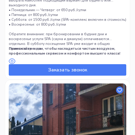
выбрать наиболее подходящий вариант для буднего или
выходного дня.
• Понедельник — Четверг: от 650 руб./сутки
• Пятница: от 800 руб./сутки
• Суббота: от 1500 руб./сутки (SPA-комплекс включен в стоимость)
• Воскресенье: от 800 руб./сутки
Обратите внимание: при бронировании в будние дни и
воскресенье услуги SPA (сауна и джакузи) оплачиваются
отдельно. В субботу посещение SPA уже входит в общую
стоимость аренды.
Приезжайте к нам, чтобы насладиться чистым воздухом,
профессиональным сервисом и комфортом высшего класса!
Заказать звонок