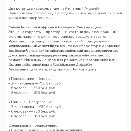
Два дома, два характера: светлый и темный А-фрейм
Наш комплекс состоит из двух отдельных домов, каждый со своей
уникальной энергетикой.
Самый большой А-фрейм в Беларуси (Светлый дом)
Это наша гордость — просторный, светлый дом с панорамными
окнами, наполняющими пространство воздухом и светом.
Идеально подходит для больших компаний, празднования
мероприятий или просто для тех, кто ценит простор и ощущение
Уютный Темный А-фрейм
свободы. Локация «Тет-а-тет» только открыла свои двери, и этот
Более камерный, стильный и атмосферный дом в темных тонах.
дом с нетерпением ждет своих первых гостей.
Он создает ощущение уединения, покоя и максимального
релакса. Идеальный выбор для романтического уик-энда или
отдыха небольшой компанией близких друзей.
Стоимость проживания в Темном доме А-фрейм
Актуальные цены на аренду уютного Темного дома:
• Понедельник – Четверг:
– 2-4 человека — 450 бел. руб.
– 6 человек — 550 бел. руб.
– 8 человек — 650 бел. руб.
• Пятница – Воскресенье:
– 2-4 человека — 650 бел. руб.
– 6 человек — 750 бел. руб.
– 8 человек — 850 бел. руб.
Специальные предложения:
• Скидка -5% имениннику в день рождения.