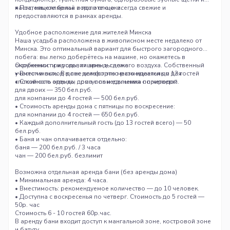
паста, мицеллярная вода и спонжи.
• Постельное бельё и полотенца: всегда свежие и
предоставляются в рамках аренды.
Удобное расположение для жителей Минска
Наша усадьба расположена в живописном месте недалеко от
Минска. Это оптимальный вариант для быстрого загородного
побега: вы легко доберётесь на машине, но окажетесь в
окружении природы, тишины и свежего воздуха. Собственный
Особенности и условия аренды дома
участок и выход в лес делают это место идеальным для
• Вместимость: В доме комфортно размещается до 13 гостей
спокойного отдыха, прогулок и единения с природой.
• Стоимость аренды дома с понедельника по четверг:
для двоих — 350 бел.руб.
для компании до 4 гостей — 500 бел.руб.
• Стоимость аренды дома с пятницы по воскресение:
для компании до 4 гостей — 650 бел.руб.
• Каждый дополнительный гость (до 13 гостей всего) — 50
бел.руб.
• Баня и чан оплачивается отдельно:
баня — 200 бел.руб. / 3 часа
чан — 200 бел.руб. безлимит
Возможна отдельная аренда бани (без аренды дома)
• Минимальная аренда: 4 часа.
• Вместимость: рекомендуемое количество — до 10 человек.
• Доступна с воскресенья по четверг. Стоимость до 5 гостей —
50р. час
Стоимость 6 - 10 гостей 60р.час.
В аренду бани входит доступ к мангальной зоне, костровой зоне
и батуту.