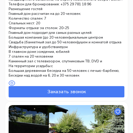
в окружении лесного массива.
Телефон для бронирования: +375 29 781 18 96
Размещение гостей
Главный дом рассчитан на до 20 человек:
Количество спален: 7
Спальных мест: 20
Посадочных мест за столом: 20–25
Форматы отдыха
Банкетный зал вместимостью до 50 человек
Главный дом подходит для самых разных целей:
Каминный зал с телевизором и музыкальным центром
Большая компания (до 20 человек)
Сауна с бассейном для гидромассажа, душем и комнатой отдыха
Свадьба (банкетный зал до 50 человек)
Бильярдная с русским бильярдом
Корпоративное мероприятие
Инфраструктура и удобства
Девичник, день рождения, юбилей
В главном доме:
Семейный отдых с детьми
7 спален на 20 человек
SPA‑выходные с сауной и бассейном
Каминный зал с телевизором, спутниковым ТВ, DVD и
Активный отдых и релакс
музыкальным центром
На территории усадьбы:
Рыбалка и водные прогулки
Полностью оборудованная кухня: газовая плита, холодильник,
Большая деревянная беседка на 50 человек с печью-барбекю
чайник, полный набор посуды
Беседки над водой на 6, 20 и 30 человек
Санузлы в каждой комнате: душевая кабина, ванна, умывальник,
Беседки на поляне на 10 и 50 человек
горячая вода
Фруктовый сад и пруд с рыбалкой
Сауна с бассейном (гидромассаж «речка» 8×4 м), душ, комната
Собственный пляж и пирс у озера
Заказать звонок
отдыха
Парковка для автомобилей
Бильярдная с русским бильярдом
Wi‑Fi на всей территории