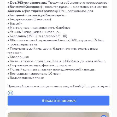
полный комплект посуды. Продукты собственного производства
• Дом 300 кв. м (два этажа)
отсутствуют, но рядом находится магазин, а доставку еды можно
• Баня (до 12 человек)
заказать через службы доставки. Все необходимое для
• Банкетный зал (до 40 человек)
приготовления пищи уже есть в доме.
• Беседка большая (до 32 человек)
• Беседка малая (6 человек)
• Бассейн
• Мангал, казан, каменная печь барбекю
• Уличный очаг, качели, шезлонги
• Бесплатный Wi-Fi, телевизор 55″ (4K)
• XBox, аэрохоккей, музыкальный центр, DVD, караоке, TV box,
игровая приставка
• Пневматический тир, дартс, бадминтон, настольные игры,
телескоп
• Квадроцикл
• Камин, газовое отопление, большой бойлер, душевая кабина
• Стиральная машина, фен, утюг, пылесос
• Полный комплект спальных принадлежностей и посуды
• Бесплатная парковка на 10 мест
• Вольер для животных
Приезжайте в наш коттедж — здесь каждый найдёт отдых по душе!
Заказать звонок