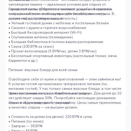
заповедная тишина — идеальные условия для отдыха от
городской суеты. (Обратите внимание: усадьба находится в
Своим гостям мы предлагаем гостевой домик на 4 человека,
пограничной зоне, поэтому при себе необходимо иметь
оснащённый всем необходимым для беззаботного отдыха. В
документы, удостоверяющие личность.)
состав инфраструктуры входит:
• Уютный гостевой домик с мебелью и постельным бельём
• Санузел с душем и горячее водоснабжение
• Быстрый беспроводной интернет (Wi-Fi)
• Спутниковая антенна (телевидение)
• Большая библиотека в полном вашем распоряжении
• Сауна (100 BYN за сеанс)
• Прокат велосипедов (5 BYN/час, детям 3 BYN/час)
• Бесплатный спортивный инвентарь (настольный теннис, мячи,
бадминтон и др.)
Питание: вкусные блюда для всей семьи
Освободите себя от кухни и приготовлений — этим займёмся мы!
К услугам гостей организовано трёхразовое питание (по
желанию гостей). У нас только самые вкусные блюда, в том числе
приготовленные на гриле, барбекю и в тандыре. Для детей до 10
Цены на проживание и дополнительные услуги
лет действует скидка 30%. Попробуйте настоящую домашнюю
кухню в окружении дикой природы!
Отдых в «Еду к деду» доступен каждому. Цены самые приемлемые,
а качество отдыха — на высшем уровне.
• Стоимость за домик (на двоих): 220 BYN в сутки.
• Питание (по меню):
– Завтрак — 38 BYN
– Ужин — 44 BYN