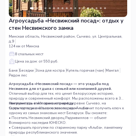
Агроусадьба «Несвижский посад»: отдых у
стен Несвижского замка
Минская область, Несвижский район, Сычево, ул. Центральная,
д.9
124 км от Минска
8 спальных мест
Цена за дом: от 550 руб.
Баня
Беседки
Зона для костра
Купель горячая (чан)
Мангал
Рядом лес
Агроусадьба «Несвижский посад» — это усадьба под
Несвижем для отдыха с семьей или компанией друзей.
Отличный выбор для тех, кто ценит белорусскую историю,
природу и современный комфорт. Мы расположены всего в 3
минутах езды от Несвижа, в тихой деревне Сычево, на
Погрузитесь в историю и природу
территории уникального лесопарка «Альба».
Снять коттедж в «Несвижском посаде» — значит получить ключ к
одному из самых знаковых мест Беларуси. Вы сможете:
• Посетить Несвижский дворец Радзивиллов — объект
Всемирного наследия ЮНЕСКО.
• Совершать прогулки по старинному парку «Альба», памятнику
природы республиканского значения.