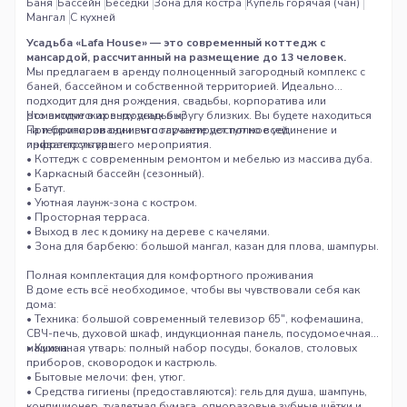
Баня
Бассейн
Беседки
Зона для костра
Купель горячая (чан)
Мангал
С кухней
Усадьба «Lafa House» — это современный коттедж с
мансардой, рассчитанный на размещение до 13 человек.
Мы предлагаем в аренду полноценный загородный комплекс с
баней, бассейном и собственной территорией. Идеально
подходит для дня рождения, свадьбы, корпоратива или
романтических выходных в кругу близких. Вы будете находиться
Что входит в аренду усадьбы?
на территории одни, что гарантирует полное уединение и
При бронировании вы получаете доступ ко всей
приватность вашего мероприятия.
инфраструктуре:
• Коттедж с современным ремонтом и мебелью из массива дуба.
• Каркасный бассейн (сезонный).
• Батут.
• Уютная лаунж-зона с костром.
• Просторная терраса.
• Выход в лес к домику на дереве с качелями.
• Зона для барбекю: большой мангал, казан для плова, шампуры.
Полная комплектация для комфортного проживания
В доме есть всё необходимое, чтобы вы чувствовали себя как
дома:
• Техника: большой современный телевизор 65", кофемашина,
СВЧ-печь, духовой шкаф, индукционная панель, посудомоечная
машина.
• Кухонная утварь: полный набор посуды, бокалов, столовых
приборов, сковородок и кастрюль.
• Бытовые мелочи: фен, утюг.
• Средства гигиены (предоставляются): гель для душа, шампунь,
кондиционер, туалетная бумага, одноразовые зубные щётки и