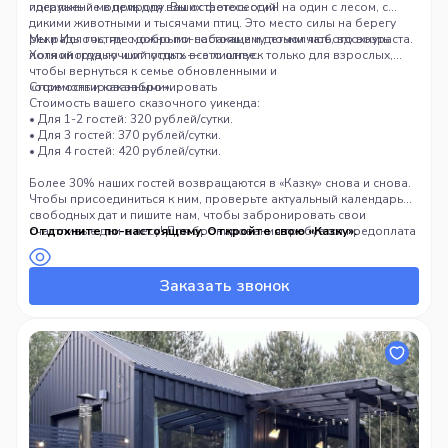
идеальный модель для ваших фотосессий!
погружение в природу. Вы остаетесь один на один с лесом, с
дикими животными и тысячами птиц. Это место силы на берегу
реки Ислочь, где можно по-настоящему помолчать, вдохнуть
Мы рады гостям с добрыми собаками и детьми любого возраста.
полной грудью и отпустить все лишнее.
Хотя иногда лучший отдых — это отпуск только для взрослых,
чтобы вернуться к семье обновленными и
«отремонтированными».
Стоимость и как забронировать
Стоимость вашего сказочного уикенда:
• Для 1-2 гостей: 320 рублей/сутки.
• Для 3 гостей: 370 рублей/сутки.
• Для 4 гостей: 420 рублей/сутки.
Более 30% наших гостей возвращаются в «Казку» снова и снова.
Чтобы присоединиться к ним, проверьте актуальный календарь
свободных дат и пишите нам, чтобы забронировать свои
счастливые дни в лесу! Для бронирования требуется предоплата
Отдохните по-настоящему. Откройте свою «Казку».
100 рублей.
Заказать звонок