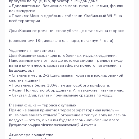
прогулок по пуще, тир, проектор в каждом доме.
• Дополнительно: Возможно заказать питание, кальян, фондю
или экскурсию.
• Правила: Можно с добрыми собаками. Стабильный Wi-Fi на
всей территории.
Дом «Каханне»
: романтическое убежище с купелью на террасе
(с элементами 18+, идеально для пары, максимум 4 гостя)
Уединение и приватность
Дом «Каханне» создан для влюбленных, ищущих уединения.
Панорамные окна от пола до потолка стирают границу между
вами и диким лесом, создавая эффект полного погружения в
природу.
Ваш комфорт
• Спальные места: 2+2 (двуспальная кровать в изолированной
спальне и диван).
• Постельное белье: 100% лен для особого комфорта.
• Кухня: Полностью оборудована. Или закажите питание у нас.
• Санузел: Душ, туалет и премиальные средства по уходу.
Главная фишка — терраса с купелью
Прямо на вашей приватной террасе ждет горячая купель —
must-have вашего отдыха! Погружение в теплую воду на лесном
воздухе — это то, о чем вы будете вспоминать больше всего
(услуга оплачивается дополнительно).
Треугольный дом «Казка»
: сказка для 2-4 гостей
Атмосфера волшебства