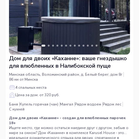
Дом для двоих «Каханне»: ваше гнездышко
для влюбленных в Налибокской пуще
Минская область, Воложинский район, д. Белый берег, дом 8г
86 км от Минска
4 спальных места
Цена за дом: от 320 руб.
Баня
Купель горячая (чан)
Мангал
Рядом водоем
Рядом лес
С кухней
Дом для двоих «Каханне» - создан для влюбленных парочек
18+
Ищете место, где можно остаться наедине друг с другом, забыв о
мире за окном? Дом «Каханне» в комплексе
Karusel House
- это
идеальное романтического отдыха для двоих, спрятанное в