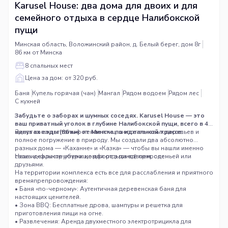
Karusel House: два дома для двоих и для
семейного отдыха в сердце Налибокской
пущи
Минская область, Воложинский район, д. Белый берег, дом 8г
86 км от Минска
8 спальных мест
Цена за дом: от 320 руб.
Баня
Купель горячая (чан)
Мангал
Рядом водоем
Рядом лес
С кухней
Забудьте о заборах и шумных соседях. Karusel House — это
ваш приватный уголок в глубине Налибокской пущи, всего в 47
минутах езды (86 км) от Минска по идеальной трассе.
Здесь вас ждет только пение птиц, шепот вековых деревьев и
полное погружение в природу. Мы создали два абсолютно
разных дома — «Каханне» и «Казка» — чтобы вы нашли именно
свое идеальное убежище для отдыха вдвоем, с семьей или
Наша инфраструктура: комфорт в дикой природе
друзьями.
На территории комплекса есть все для расслабления и приятного
времяпрепровождения:
• Баня «по-черному»: Аутентичная деревенская баня для
настоящих ценителей.
• Зона BBQ: Бесплатные дрова, шампуры и решетка для
приготовления пищи на огне.
• Развлечения: Аренда двухместного электротрицикла для