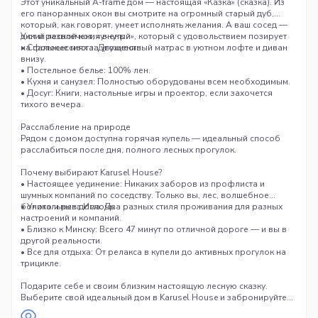
Этот уникальный A-frame дом — настоящая «Казка» (сказка). Из
его панорамных окон вы смотрите на огромный старый дуб,
который, как говорят, умеет исполнять желания. А ваш сосед —
дикий лесной кот, «ученый», который с удовольствием позирует
Уют и развлечения внутри
на фотосессиях за угощение.
• Спальные места: Двухместный матрас в уютном лофте и диван
внизу.
• Постельное белье: 100% лен.
• Кухня и санузел: Полностью оборудованы всем необходимым.
• Досуг: Книги, настольные игры и проектор, если захочется
тихого вечера.
Расслабление на природе
Рядом с домом доступна горячая купель — идеальный способ
расслабиться после дня, полного лесных прогулок.
Почему выбирают Karusel House?
• Настоящее уединение: Никаких заборов из профлиста и
шумных компаний по соседству. Только вы, лес, волшебное
болото и река Ислочь.
• Уникальные дома: Два разных стиля проживания для разных
настроений и компаний.
• Близко к Минску: Всего 47 минут по отличной дороге — и вы в
другой реальности.
• Все для отдыха: От релакса в купели до активных прогулок на
трицикле.
Подарите себе и своим близким настоящую лесную сказку.
Выберите свой идеальный дом в Karusel House и забронируйте
побег из города!