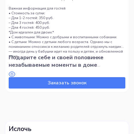
Важная информация для гостей
• Стоимость за сутки:
– Для 1-2 гостей: 350 руб.
– Для 3 гостей: 400 руб.
– Для 4 гостей: 450 руб.
*Дом идеален для двоих.*
• С животными: Можно с добрыми и воспитанными собаками.
• С детьми: Можно с детьми любого возраста. Однако мы с
пониманием относимся к желанию родителей отдохнуть наедине
— иногда день у бабушки идет на пользу и детям, и обновленной
Подарите себе и своей половинке
маме.
незабываемые моменты в доме
«Каханне». Забронируйте свою лесную
сказку для влюбленных!
Заказать звонок
Ислочь