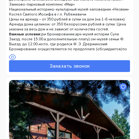
места, как:
Замково-парковый комплекс «Мир»
Национальный историко-культурный музей-заповедник «Несвиж»
Костел Святого Иосифа в г.п. Рубежевичи
Костел Вознесения Девы Марии (1590 г.) в деревне Деревное
Цены на аренду – от 350 рублей в сутки за дом (на 1-6 человек)
Фитo аптека в г.п. Рубежевичи
Аренда дома целиком: от 350 белорусских рублей в сутки. Цена
Парк камней в деревне Рубежевичи
указана за весь дом и не зависит от количества гостей.
Музей-усадьба Ленских XVIII века. Парк-музей истории Сула
Баня: уточняйте при бронировании.
Важные условия:
Мемориальный комплекс «Дзержиново» — дом-музей семьи Ф.
Питомцы: можно (за дополнительную плату).
Заезд: после 15:00.
Дзержинского, место, где родился Ф. Э. Дзержинский
Выезд: до 12:00.
Мемориальная усадьба Якуба Коласа «Альбуть» (здесь с 1890 по
Проживание без хозяев.
Бронирование осуществляется по предоплате (обсуждается)
1904 гг. жила семья Мицкевичей)
Дзоты Первой Мировой войны
Заказать звонок