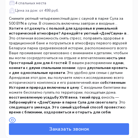
4 спальных места
Цена за дом: от 498 руб.
Снимите уютный четырехместный дом с сауной в парке Сула за
500 BYN в сутки. В стоимость включены завтрак и входные
билеты. Идеально для семьи или друзей.
Хотите отдохнуть с пользой для здоровья в уникальной
исторической атмосфере? Арендуйте уютный «Дом/Сауна» в
парке «Великое княжество Сула» всего за 500 BYN в сутки.
Это отличная возможность снять стресс, поправить здоровье в
Этот вариант идеально подходит для семьи или компании друзей
традиционной бане и погрузиться в атмосферу первого в
до 4 человек. Вы получаете в аренду целый дом —
Беларуси парка средневековой истории, расположенного всего
однокомнатный четырехместный стандарт
в 49 км от Минска.
Ваше проживание организовано с вниманием к деталям, чтобы
, оснащенный всем
необходимым для комфортного проживания.
вы могли сосредоточиться на отдыхе и впечатлениях.
В стоимость уже
включены входные билеты на территорию парка и завтрак
Просторный дом для 4 гостей
: В вашем распоряжении
одна
,
что делает ваш отдых максимально удобным и выгодным.
комната с двумя спальными зонами
: одна
двуспальная кровать
и
две односпальные кровати
. Это удобно для семьи с детьми
или двух пар.
Арендовав этот дом, вы получаете ключ к исследованию всего
Полное оснащение для жизни
исторического комплекса и его развлечений.
: Дом оборудован
собственным
санузлом, холодильником, чайником, обеденным столом
История и природа включены в цену
: С входными билетами вы
и
бесплатным Wi-Fi
можете бесплатно гулять по территории, посещать
. Вы сможете чувствовать себя как дома.
Дополнительная опция — сауна
восстановленную усадьбу XVIII века
: Ключевая особенность —
,
тихий пруд с
возможность
реликтовыми деревьями
Забронируйте «Дом/Сауна» в парке Сула для своего
посещения сауны за дополнительную плату
и другие объекты парка.
. Это
идеальный способ завершить активный день и получить порцию
Активный отдых на любой вкус
следующего уикенда. Это самый удобный способ провести
: За дополнительную плату
релакса.
доступны
время с близкими, оздоровиться и открыть для себя
вертолетные и конные прогулки
, катание на
Четкие и выгодные условия
драккаре викингов
удивительный мир белорусской истории всего в часе езды от
и бричке, прокат квадроциклов,
: Стоимость аренды дома —
500 BYN
за сутки. Расчетный час — с
тематические экскурсии и мастер-классы.
города.
14:00
текущего дня до
12:00
следующего. Забронировать дом можно по телефонам:
Оздоровление и релакс
: Помимо сауны, вы можете арендовать
+375 33
Заказать звонок
644-54-51, +375 44 544-54-51
баню у озера
или заказать
спа-процедуры
(прием звонков Ср-Пт с 9:00 до
, чтобы полностью
17:30).
восстановить силы.