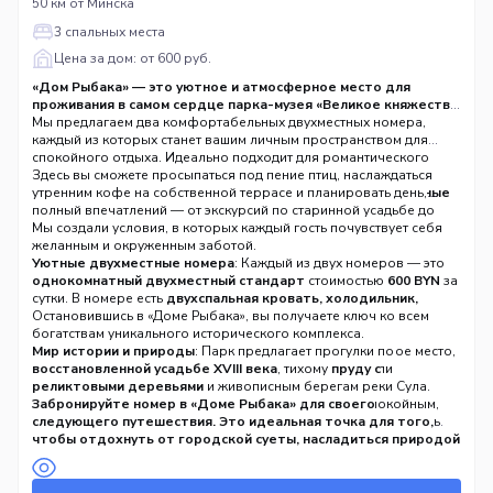
50 км от Минска
3 спальных места
Цена за дом: от 600 руб.
«Дом Рыбака» — это уютное и атмосферное место для
проживания в самом сердце парка-музея «Великое княжество
Сула», всего в 49 км от Минска.
Мы предлагаем два комфортабельных двухместных номера,
каждый из которых станет вашим личным пространством для
спокойного отдыха. Идеально подходит для романтического
путешествия или небольшой компании друзей.
Здесь вы сможете просыпаться под пение птиц, наслаждаться
В стоимость
проживания уже включены входные билеты в парк и вкусные
утренним кофе на собственной террасе и планировать день,
завтраки
полный впечатлений — от экскурсий по старинной усадьбе до
, что делает ваш отдых максимально удобным и
выгодным.
катания на драккаре викингов.
Мы создали условия, в которых каждый гость почувствует себя
желанным и окруженным заботой.
Уютные двухместные номера
: Каждый из двух номеров — это
однокомнатный двухместный стандарт
стоимостью
600 BYN
за
сутки. В номере есть
двухспальная кровать, холодильник,
чайник и бесплатный Wi-Fi
Остановившись в «Доме Рыбака», вы получаете ключ ко всем
. Для дополнительного гостя
предусмотрен диван (
богатствам уникального исторического комплекса.
доп. место +120 BYN
).
Просторная терраса
Мир истории и природы
: Ваша личная терраса — идеальное место,
: Парк предлагает прогулки по
чтобы отдохнуть на свежем воздухе, почитать книгу или
восстановленной усадьбе XVIII века
, тихому
пруду с
насладиться вечерними беседами после насыщенного дня.
реликтовыми деревьями
и живописным берегам реки Сула.
Гибкость для компании
Тематика «рыбака» идеально перекликается с этим спокойным,
Забронируйте номер в «Доме Рыбака» для своего
: Есть возможность
снять оба номера
одновременно
созерцательным настроением.
следующего путешествия. Это идеальная точка для того,
для компании из 4-6 человек, чтобы отдохнуть
вместе, но с достаточным личным пространством.
Активный досуг на любой вкус
чтобы отдохнуть от городской суеты, насладиться природой
: Для гостей доступны
Прозрачные условия
вертолетные и конные прогулки
и проникнуться духом истории Беларуси.
: Единый расчетный час — с
, катание на
драккаре
14:00
до
12:00
следующего дня. Забронировать номер или задать вопросы
викингов
и бричке, мастер-классы по старинным танцам и
можно по телефонам:
увлекательные экскурсии.
+375 33 644-54-51, +375 44 544-54-51