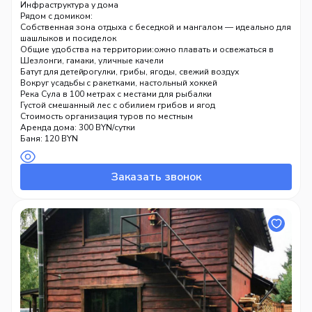
отдохнуть в беседке.
Инфраструктура у дома
Рядом с домиком:
Собственная зона отдыха с беседкой и мангалом — идеально для
шашлыков и посиделок
Купальный пруд в 20 метрах — можно плавать и освежаться в
Общие удобства на территории:
любое время
Шезлонги, гамаки, уличные качели
Лес вокруг — прогулки, грибы, ягоды, свежий воздух
Батут для детей
Теннисный стол с ракетками, настольный хоккей
Вокруг усадьбы
Спортивный тренажёр, боксёрская груша
Река Сула в 100 метрах с местами для рыбалки
Велосипеды для прогулок (платно)
Густой смешанный лес с обилием грибов и ягод
Возможна организация туров по местным
Стоимость
достопримечательностям
Аренда дома: 300 BYN/сутки
Баня: 120 BYN
Заказать звонок