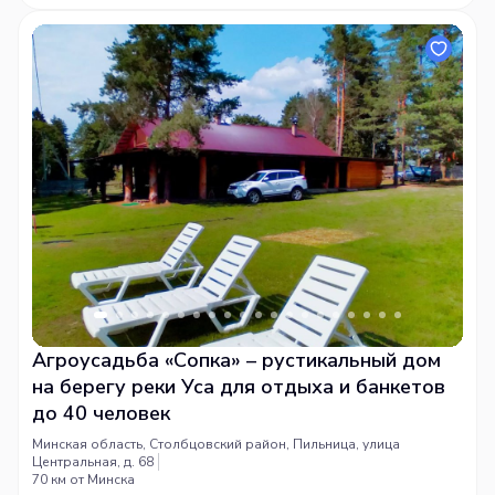
драккаре викингов
, посетить
баню у озера
или поужинать в
ресторане с национальной кухней.
Агроусадьба «Сопка» – рустикальный дом
на берегу реки Уса для отдыха и банкетов
до 40 человек
Минская область, Столбцовский район, Пильница, улица
Центральная, д. 68
70 км от Минска