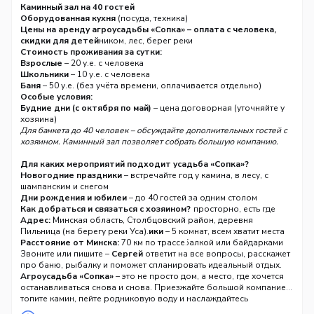
Каминный зал на 40 гостей
Оборудованная кухня
(посуда, техника)
Баня
Цены на аренду агроусадьбы «Сопка» – оплата с человека,
(дровяная) – 50 у.е. (без учёта времени)
Территория
скидки для детей
с родником, лес, берег реки
Рыболовные снасти
Стоимость проживания за сутки:
(по запросу)
Байдарки
Взрослые
(по запросу)
– 20 у.е. с человека
Лыжи
Школьники
зимой (по запросу)
– 10 у.е. с человека
Парковка
Дошкольники
Баня
– 50 у.е. (без учёта времени, оплачивается отдельно)
на территории
– бесплатно
Особые условия:
Будние дни (с октября по май)
– цена договорная (уточняйте у
хозяина)
Для банкета до 40 человек – обсуждайте дополнительных гостей с
хозяином. Каминный зал позволяет собрать большую компанию.
Для каких мероприятий подходит усадьба «Сопка»?
Новогодние праздники
– встречайте год у камина, в лесу, с
шампанским и снегом
Дни рождения и юбилеи
– до 40 гостей за одним столом
Семейный отдых с детьми
Как добраться и связаться с хозяином?
– безопасно, просторно, есть где
побегать
Адрес:
Минская область, Столбцовский район, деревня
Дружеские встречи и девичники
Пильница (на берегу реки Уса).
– 5 комнат, всем хватит места
Корпоративы
Расстояние от Минска:
– выезд на природу с рыбалкой или байдарками
70 км по трассе.
Звоните или пишите –
Сергей
ответит на все вопросы, расскажет
про баню, рыбалку и поможет спланировать идеальный отдых.
Агроусадьба «Сопка»
– это не просто дом, а место, где хочется
останавливаться снова и снова. Приезжайте большой компанией,
топите камин, пейте родниковую воду и наслаждайтесь
белорусской природой. Бронируйте на выходные или праздники