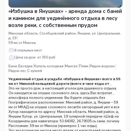
«Избушка в Янушках» - аренда дома с баней
и камином для уединённого отдыха в лесу
возле реки, с собственным прудом
Минская область, Столбцовский район, Янушки, ул. Центральная,
д. 19
59 км от Минска
6 спальных мест
Цена за дом: от 350 руб.
Баня
Беседки
Купель холодная
Мангал
Пляж
Рядом водоем
Рядом лес
С кухней
Уединенный отдых в усадьбе «Избушка в Янушках» всего в 59
км от Минской кольцевой дороги (всего в часе езды от
Минска).
Это не просто дом, а настоящий уголок для душевного отдыха.
Он находится на опушке соснового леса, здесь Вас встретит
атмосфера полного уединения: Вы будете отдыхать без
присутствия хозяев и других третьих лиц. Современный дом,
Географическое расположение: Минский район, д. Янушки – 59
построенный в 2020 году, сочетает в себе загородный уют и все
км от МКАД на опушке соснового леса
удобства для комфортного проживания до 6 гостей. Кстати,
Хутор находится по адресу: Минская область, Минский район, д.
именно здесь снимали 16 серий популярной передачи «Шеф на
Янушки Хутор, ул. Центральная, 19.
даче» на телеканале ОНТ. Приезжайте и убедитесь сами, почему
Координаты для навигатора: 53.64382, 26.79035.
это место особенное!
Расстояние: 59 км от Минска (примерно 1 час езды).
Природа: дом расположен на опушке леса, а до соснового бора
Это экологически чистое место вдали от магистралей позволяет