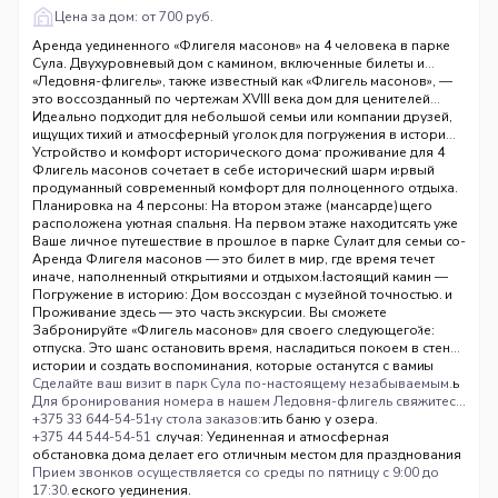
Цена за дом: от 700 руб.
Аренда уединенного «Флигеля масонов» на 4 человека в парке
Сула. Двухуровневый дом с камином, включенные билеты и
завтрак. Уникальная атмосфера XVIII века.
«Ледовня-флигель», также известный как «Флигель масонов», —
это воссозданный по чертежам XVIII века дом для ценителей
уединения и аутентичной атмосферы. Расположенный в парке
Идеально подходит для небольшой семьи или компании друзей,
«Великое княжество Сула», всего в 49 км от Минска, этот
ищущих тихий и атмосферный уголок для погружения в историю
уникальный двухуровневый дом предлагает проживание для 4
и природу.
Устройство и комфорт исторического дома
человек по цене 700 BYN за сутки. Его архитектура — первый
Флигель масонов сочетает в себе исторический шарм и
этаж из тесаного бутового камня и мансарда из клинкерного
продуманный современный комфорт для полноценного отдыха.
кирпича — переносит гостей в прошлое, а тепло настоящего
Планировка на 4 персоны: На втором этаже (мансарде)
камина создает неповторимую атмосферу уюта. В стоимость уже
расположена уютная спальня. На первом этаже находится
включены входные билеты в парк и завтрак, что делает отдых по-
двухместный диван-кровать, что идеально подходит для семьи с
Ваше личное путешествие в прошлое в парке Сула
настоящему удобным.
детьми или двух пар.
Аренда Флигеля масонов — это билет в мир, где время течет
Атмосферный центр притяжения — камин: Настоящий камин —
иначе, наполненный открытиями и отдыхом.
сердце этого дома. Он создает неповторимую романтическую и
Погружение в историю: Дом воссоздан с музейной точностью.
уютную обстановку для вечерних посиделок.
Проживание здесь — это часть экскурсии. Вы сможете
Полное оснащение для жизни: В доме есть все необходимое:
исследовать всю территорию парка с его восстановленной
Забронируйте «Флигель масонов» для своего следующего
собственный санузел, холодильник, чайник, TV и бесплатный Wi-
усадьбой, конюшнями и тихими парками.
отпуска. Это шанс остановить время, насладиться покоем в стенах
Fi. Расчётный час: с 14:00 до 12:00 следующего дня.
Активный досуг в вашем распоряжении: Включенные билеты
истории и создать воспоминания, которые останутся с вами
открывают доступ к территории. Дополнительно можно заказать
надолго.
Сделайте ваш визит в парк Сула по-настоящему незабываемым.
вертолетные или конные прогулки, катание на драккаре
Для бронирования номера в нашем Ледовня-флигель свяжитесь
викингов, мастер-классы или посетить баню у озера.
с нами по телефону стола заказов:
+375 33 644-54-51
Идея для особого случая: Уединенная и атмосферная
+375 44 544-54-51
обстановка дома делает его отличным местом для празднования
небольших семейных дат, романтических выходных или
Прием звонков осуществляется со среды по пятницу с 9:00 до
творческого уединения.
17:30.