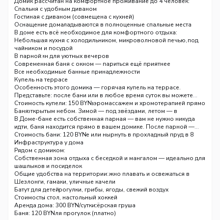
Расстояние от Минска: 58 км
Домик рассчитан на комфортное проживание до 4 человек:
Вместимость: до 4 человек
Спальня с удобным диваном
Стоимость: 300 BYN за домик в сутки
Гостиная с диваном (совмещена с кухней)
Оба дивана раскладываются в полноценные спальные места
Оснащение дома
Санузел с душевой
В доме есть всё необходимое для комфортного отдыха:
Парная прямо в доме — не нужно никуда идти, баня всегда под
Небольшая кухня с холодильником, микроволновой печью,
рукой
чайником и посудой
Печь-камин для уютных вечеров
В парной:
Телевизор smart TV (YouTube, просмотр кино онлайн)
Современная баня с окном — париться ещё приятнее
Постельное бельё и свежие полотенца
Все необходимые банные принадлежности
Бесплатный Wi-Fi
Купель на террасе
Мягкая мебель и тёплые пледы
Особенность этого домика — горячая купель на террасе.
Представьте: после бани или в любое время суток вы можете
окунуться в тёплую воду с аэромассажем и хромотерапией прямо
Стоимость купели: 150 BYN
под открытым небом. Зимой — под звёздами, летом — в
Баня
окружении зелени. Это настоящий релакс для тела и души.
В Доме-бане есть собственная парная — вам не нужно никуда
идти, баня находится прямо в вашем домике. После парной —
сразу в купель на террасе или нырнуть в прохладный пруд в 8
Стоимость бани: 120 BYN
метрах.
Инфраструктура у дома
Рядом с домиком:
Собственная зона отдыха с беседкой и мангалом — идеально для
шашлыков и посиделок
Купальный пруд в 8 метрах — можно плавать и освежаться в
Общие удобства на территории:
любое время
Шезлонги, гамаки, уличные качели
Лес вокруг — прогулки, грибы, ягоды, свежий воздух
Батут для детей
Теннисный стол, настольный хоккей
Стоимость
Спортивный тренажёр, боксёрская груша
Аренда дома: 300 BYN/сутки
Велосипеды для прогулок (платно)
Баня: 120 BYN