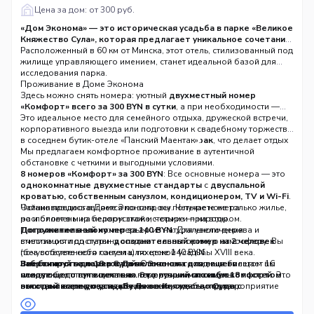
Цена за дом: от 300 руб.
«Дом Эконома» — это историческая усадьба в парке «Великое
Княжество Сула», которая предлагает уникальное сочетание
атмосферы прошлого, современного комфорта и доступных
Расположенный в 60 км от Минска, этот отель, стилизованный под
цен.
жилище управляющего имением, станет идеальной базой для
исследования парка.
Проживание в Доме Эконома
Здесь можно снять номера: уютный
двухместный номер
«Комфорт» всего за 300 BYN в сутки
, а при необходимости —
арендовать все 8 основных и 1 дополнительный номер для
Это идеальное место для семейного отдыха, дружеской встречи,
компании до 18 человек
корпоративного выезда или подготовки к свадебному торжеству
.
В стоимость любого номера уже
включены входные билеты в парк и завтрак
в соседнем бутик-отеле «Панский Маентак».
, что делает отдых
выгодным и продуманным.
Мы предлагаем комфортное проживание в аутентичной
обстановке с четкими и выгодными условиями.
8 номеров «Комфорт» за 300 BYN
: Все основные номера — это
однокомнатные двухместные стандарты
с
двуспальной
кроватью, собственным санузлом, кондиционером, TV и Wi-Fi
.
Чайник предоставляется по запросу. Четыре номера
Остановившись в Доме Эконома, вы получаете не только жилье,
расположены на первом этаже, четыре — на втором.
но и билет в мир белорусской истории и природы.
Дополнительный номер за 140 BYN
Погружение в эпоху
: интерьер из натурального дерева и
: Для увеличения
вместимости доступен
стилизация под старину создают неповторимую атмосферу. Вы
дополнительный номер на 2 человек
(без собственного санузла) по цене 140 BYN.
почувствуете себя гостем шляхетской усадьбы XVIII века.
Вместимость до 18 гостей
Все богатства парка Сула включены
Забронируйте номер в Доме Эконома для вашего
: Основная гостиница вмещает 16
: с входным билетом вы
человек, с дополнительным номером —
можете бесплатно гулять по территории, посещать
следующего путешествия. Это лучший способ с комфортом и
максимум 18 гостей
. Это
отличный вариант для аренды всей усадьбы под мероприятие
восстановленную усадьбу Ленских
выгодой исследовать «Великое Княжество Сула»,
, гулять у
пруда с
или отдых большой дружной компанией.
реликтовыми деревьями
проникнуться духом истории и создать незабываемые
и знакомиться с конюшней.
Прозрачное бронирование
Мир активного отдыха
воспоминания с близкими.
: за дополнительную плату доступны
: Единый расчетный час — с
14:00
до