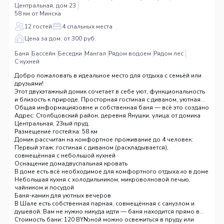
Центральная, дом 23
58 км от Минска
12 гостей
4 спальных места
Цена за дом: от 300 руб.
Баня
Бассейн
Беседки
Мангал
Рядом водоем
Рядом лес
С кухней
Добро пожаловать в идеальное место для отдыха с семьёй или
друзьями!
Этот двухэтажный домик сочетает в себе уют, функциональность
и близость к природе. Просторная гостиная с диваном, уютная
спальня на втором уровне и собственная баня — всё это создано
Общая информация
для вашего максимального комфорта. А в 20 метрах от домика
Адрес: Столбцовский район, деревня Янушки, улица
вас ждёт купальный пруд.
Центральная, 23
Расстояние от Минска: 58 км
Размещение гостей
Вместимость: до 4 человек
Домик рассчитан на комфортное проживание до 4 человек:
Стоимость: 300 BYN за домик в сутки
Первый этаж: гостиная с диваном (раскладывается),
совмещённая с небольшой кухней
Второй уровень: двуспальная кровать
Оснащение дома
Санузел, совмещённый с душевой и парной — баня прямо в доме
В доме есть всё необходимое для комфортного отдыха:
Небольшая кухня с холодильником, микроволновой печью,
чайником и посудой
Печь-камин для уютных вечеров
Баня
Телевизор smart TV (YouTube, просмотр кино онлайн)
В Шале есть собственная парная, совмещённая с санузлом и
Постельное бельё и свежие полотенца
душевой. Вам не нужно никуда идти — баня находится прямо в
Бесплатный Wi-Fi на всей территории
вашем домике. После парной можно освежиться в пруду или
Стоимость бани: 120 BYN