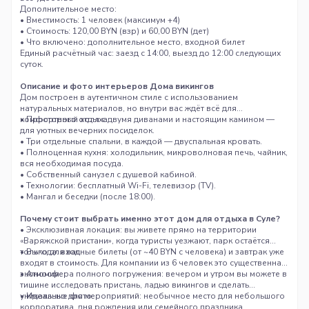
Дополнительное место:
• Вместимость: 1 человек (максимум +4)
• Стоимость: 120,00 BYN (взр) и 60,00 BYN (дет)
• Что включено: дополнительное место, входной билет
Единый расчётный час: заезд с 14:00, выезд до 12:00 следующих
суток.
Описание и фото интерьеров Дома викингов
Дом построен в аутентичном стиле с использованием
натуральных материалов, но внутри вас ждёт всё для
комфортного отдыха.
• Просторный холл с двумя диванами и настоящим камином —
для уютных вечерних посиделок.
• Три отдельные спальни, в каждой — двуспальная кровать.
• Полноценная кухня: холодильник, микроволновая печь, чайник,
вся необходимая посуда.
• Собственный санузел с душевой кабиной.
• Технологии: бесплатный Wi-Fi, телевизор (TV).
• Мангал и беседки (после 18:00).
Почему стоит выбрать именно этот дом для отдыха в Суле?
• Эксклюзивная локация: вы живете прямо на территории
«Варяжской пристани», когда туристы уезжают, парк остаётся
только для вас.
• Выгода: входные билеты (от ~40 BYN с человека) и завтрак уже
входят в стоимость. Для компании из 6 человек это существенная
экономия.
• Атмосфера полного погружения: вечером и утром вы можете в
тишине исследовать пристань, ладью викингов и сделать
уникальные фото.
• Идеально для мероприятий: необычное место для небольшого
корпоратива, дня рождения или семейного праздника.