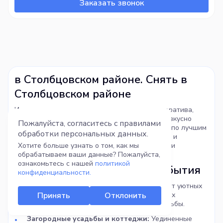
Заказать звонок
(прием звонков Ср-Пт с 9:00 до 17:30).
Гастрономические впечатления
: На территории парка
работают несколько ресторанов с меню, вдохновленным
традициями литовской, белорусской и польской кухни.
в Столбцовском районе. Снять в
Столбцовском районе
Ищете идеальное место для праздника, корпоратива,
свадьбы, просто уик-энда на природе или где вкусно
Пожалуйста, согласитесь с правилами
поесть? Наш каталог — это самый полный гид по лучшим
обработки
персональных данных.
заведениям Беларуси! Здесь вы легко найдете и
сравните сотни вариантов для любого повода и
Хотите больше узнать о том, как мы
бюджета.
обрабатываем ваши данные? Пожалуйста,
ознакомьтесь с нашей
политикой
Разнообразие для любого события
конфиденциальности.
Рестораны и кафе Минска и областей:
От уютных
кофеен для деловой встречи до просторных
Принять
Отклонить
ресторанов с банкетными залами для свадьбы.
Загородные усадьбы и коттеджи:
Уединенные