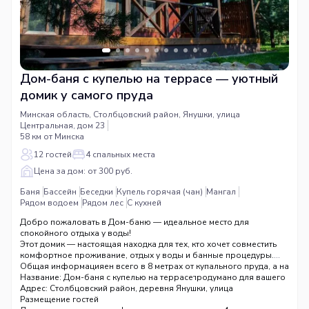
Дом-баня с купелью на террасе — уютный
домик у самого пруда
Минская область, Столбцовский район, Янушки, улица
Центральная, дом 23
58 км от Минска
12 гостей
4 спальных места
Цена за дом: от 300 руб.
Баня
Бассейн
Беседки
Купель горячая (чан)
Мангал
Рядом водоем
Рядом лес
С кухней
Добро пожаловать в Дом-баню — идеальное место для
спокойного отдыха у воды!
Этот домик — настоящая находка для тех, кто хочет совместить
комфортное проживание, отдых у воды и банные процедуры.
Дом-баня расположен всего в 8 метрах от купального пруда, а на
Общая информация
его террасе вас ждёт горячая купель. Всё продумано для вашего
Название: Дом-баня с купелью на террасе
максимального комфорта и релакса.
Адрес: Столбцовский район, деревня Янушки, улица
Центральная, 23
Размещение гостей