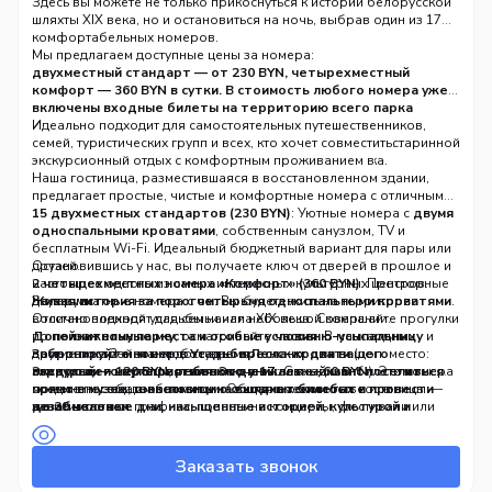
восстановленного исторического комплекса.
Здесь вы можете не только прикоснуться к истории белорусской
шляхты XIX века, но и остановиться на ночь, выбрав один из 17
комфортабельных номеров.
Мы предлагаем доступные цены за номера:
двухместный стандарт — от 230 BYN, четырехместный
комфорт — 360 BYN в сутки. В стоимость любого номера уже
включены входные билеты на территорию всего парка
«Великое княжество Сула» и вкусный завтрак.
Идеально подходит для самостоятельных путешественников,
Это самый
выгодный способ полностью погрузиться в атмосферу старинной
семей, туристических групп и всех, кто хочет совместить
усадьбы, расположенной всего в часе езды от Минска.
экскурсионный отдых с комфортным проживанием в
историческом месте.
Наша гостиница, разместившаяся в восстановленном здании,
предлагает простые, чистые и комфортные номера с отличным
соотношением цены и качества.
15 двухместных стандартов (230 BYN)
: Уютные номера с
двумя
односпальными кроватями
, собственным санузлом, TV и
бесплатным Wi-Fi. Идеальный бюджетный вариант для пары или
друзей.
Остановившись у нас, вы получаете ключ от дверей в прошлое и
2 четырехместных номера «Комфорт» (360 BYN)
настоящее одного из самых интересных культурных центров
: Просторные
двухкомнатные номера с
Беларуси.
Живая история за порогом
четырьмя односпальными кроватями
: Вы будете жить на территории
.
Отлично подходят для семьи или небольшой компании.
восстановленной усадьбы начала XIX века. Совершайте прогулки
Дополнительные места и особые условия
по
пейзажному парку
, осматривайте
часовню-усыпальницу
: В мансардных
и
номерах на 2-м этаже доступны
другие постройки в любое время.
Забронируйте номер в Усадьбе Ленских для вашего
кресла-кровати
(доп. место:
взрослый — 120 BYN, ребенок до 17 лет — 60 BYN
Экскурсии и мероприятия включены
следующего путешествия. Это уникальный шанс поселиться
: С входным билетом вы
). Эти номера
соединены общим балконом. Общая вместимость гостиницы —
можете посещать
прямо в музее, сэкономить на входных билетах и провести
экспозицию о шляхетском быте
и, в
до 39 человек
зависимости от графика, попасть на концерты, фестивали или
незабываемые дни, насыщенные историей, культурой и
.
Прозрачное бронирование
театрализованные экскурсии, регулярно проходящие в
природой.
: Единый расчетный час — с
14:00
до
12:00
комплексе.
следующего дня. Забронировать номер можно по
телефонам:
Доступ ко всей инфраструктуре парка «Сула»
+375 33 644-54-51, +375 44 544-54-51
: Вы сможете
(прием
Заказать звонок
звонков Ср-Пт с 9:00 до 17:30).
заказать
вертолетную или конную прогулку
, прокатиться на