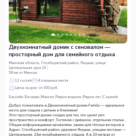
Двухкомнатный домик с сеновалом —
просторный дом для семейного отдыха
Минская область, Столбцовский район, Янушки, улица
Центральная, дом 23
58 км от Минска
12 гостей
4 спальных места
Цена за дом: от 300 руб.
Бассейн
Беседки
Мангал
Рядом водоем
Рядом лес
С кухней
Добро пожаловать в Двухкомнатный домик Family — идеальное
место для отдыха с детьми и близкими!
Этот просторный домик создан для тех, кто ценит уют,
пространство и комфорт. Гостиная с диваном, отдельная спальня
с двумя односпальными кроватями, камин для тёплых вечеров и
Общая информация
современный сеновал с дополнительными спальными местами —
Адрес: Столбцовский район, деревня Янушки, улица
здесь есть всё для незабываемого отдыха. А в 20 метрах от
Центральная, 23