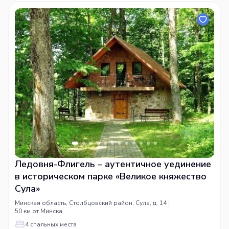
Гастрономия и мероприятия
: На территории парка работают
несколько ресторанов, где подают блюда национальной кухни.
Также здесь можно провести свадьбу, корпоратив или праздник.
Ледовня-Флигель – аутентичное уединение
в историческом парке «Великое княжество
Сула»
Минская область, Столбцовский район, Сула, д. 14
50 км от Минска
4 спальных места