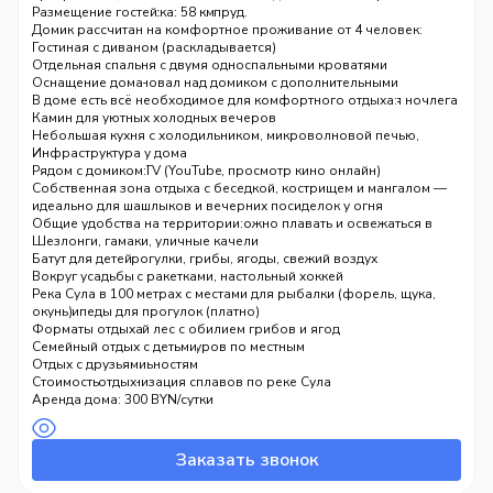
домика вас ждёт купальный пруд.
Расстояние от Минска: 58 км
Размещение гостей
Вместимость: от 4 человек (есть дополнительные места на
Домик рассчитан на комфортное проживание от 4 человек:
сеновале)
Гостиная с диваном (раскладывается)
Отдельная спальня с двумя односпальными кроватями
Современный сеновал над домиком с дополнительными
Оснащение дома
спальными местами — необычное и уютное решение для ночлега
В доме есть всё необходимое для комфортного отдыха:
Санузел, совмещённый с душевой
Камин для уютных холодных вечеров
Небольшая кухня с холодильником, микроволновой печью,
чайником и посудой
Инфраструктура у дома
Телевизор smart TV (YouTube, просмотр кино онлайн)
Рядом с домиком:
Постельное бельё и свежие полотенца
Собственная зона отдыха с беседкой, кострищем и мангалом —
Бесплатный Wi-Fi на всей территории
идеально для шашлыков и вечерних посиделок у огня
Мягкая мебель и тёплые пледы
Купальный пруд в 20 метрах — можно плавать и освежаться в
Общие удобства на территории:
любое время
Шезлонги, гамаки, уличные качели
Лес вокруг — прогулки, грибы, ягоды, свежий воздух
Батут для детей
Теннисный стол с ракетками, настольный хоккей
Вокруг усадьбы
Спортивный тренажёр, боксёрская груша
Река Сула в 100 метрах с местами для рыбалки (форель, щука,
Велосипеды для прогулок (платно)
окунь)
Густой смешанный лес с обилием грибов и ягод
Форматы отдыха
Возможна организация туров по местным
Семейный отдых с детьми
достопримечательностям
Отдых с друзьями
Возможна организация сплавов по реке Сула
Активный отдых
Стоимость
Рыбалка
Аренда дома: 300 BYN/сутки
Заказать звонок