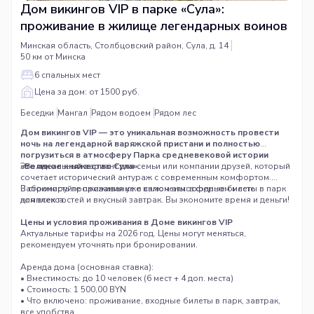
Дом викингов VIP в парке «Сула»:
проживание в жилище легендарных воинов
Минская область, Столбцовский район, Сула, д. 14
50 км от Минска
6 спальных мест
Цена за дом: от 1500 руб.
Беседки
Мангал
Рядом водоем
Рядом лес
Дом викингов VIP — это уникальная возможность провести
ночь на легендарной варяжской пристани и полностью
погрузиться в атмосферу
Парка средневековой истории
«Великое княжество Сула»
Это идеальный вариант для семьи или компании друзей, который
.
сочетает исторический антураж с современным комфортом.
Забронируйте проживание в самом атмосферном месте
В стоимость проживания уже включены: входные билеты в парк
комплекса.
для всех гостей и вкусный завтрак. Вы экономите время и деньги!
Цены и условия проживания в Доме викингов VIP
Актуальные тарифы на 2026 год. Цены могут меняться,
рекомендуем уточнять при бронировании.
Аренда дома (основная ставка):
• Вместимость: до 10 человек (6 мест + 4 доп. места)
• Стоимость: 1 500,00 BYN
• Что включено: проживание, входные билеты в парк, завтрак,
все удобства