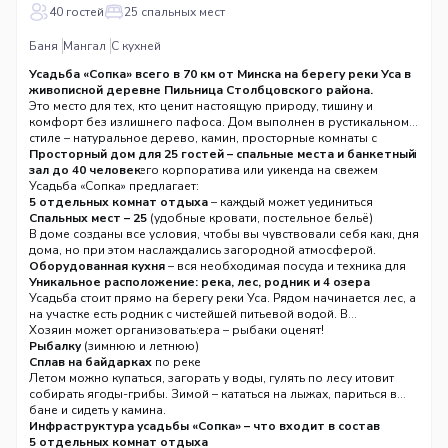
40 гостей
25 спальных мест
Баня
Мангал
С кухней
Усадьба «Сопка» всего в 70 км от Минска на берегу реки Уса в
живописной деревне Пильница Столбцовского района.
Это место для тех, кто ценит настоящую природу, тишину и
комфорт без излишнего пафоса. Дом выполнен в рустикальном
стиле – натуральное дерево, камин, просторные комнаты с
душой. Идеально для большого семейного торжества, дружеской
Просторный дом для 25 гостей – спальные места и банкетный
встречи, новогоднего корпоратива или уикенда на свежем
зал до 40 человек
воздухе.
Усадьба «Сопка» предлагает:
5 отдельных комнат отдыха
– каждый может уединиться
Спальных мест – 25
(удобные кровати, постельное бельё)
Каминный зал на 40 человек
В доме созданы все условия, чтобы вы чувствовали себя как
– идеален для банкета, свадьбы, дня
рождения или юбилея
дома, но при этом наслаждались загородной атмосферой.
Оборудованная кухня
– вся необходимая посуда и техника для
приготовления еды на большую компанию
Уникальное расположение: река, лес, родник и 4 озера
Усадьба стоит прямо на берегу реки Уса. Рядом начинается лес, а
на участке есть родник с чистейшей питьевой водой. В
окрестностях находятся 4 озера – рыбаки оценят!
Хозяин может организовать:
Рыбалку
(зимнюю и летнюю)
Сплав на байдарках
по реке
Лыжные прогулки
Летом можно купаться, загорать у воды, гулять по лесу и
зимой (по отзывам, хозяин Сергей готовит
лыжню и делает сюрпризы)
собирать ягоды-грибы. Зимой – кататься на лыжах, париться в
бане и сидеть у камина.
Инфраструктура усадьбы «Сопка» – что входит в состав
5 отдельных комнат отдыха