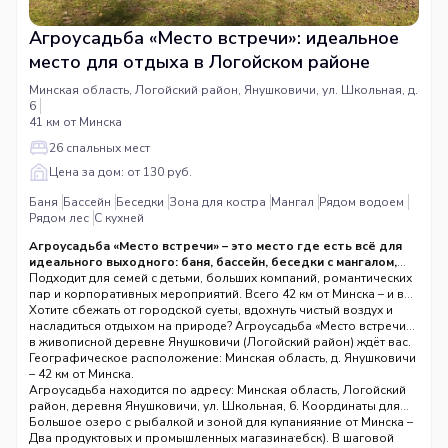
Агроусадьба «Место встречи»: идеальное
место для отдыха в Логойском районе
Минская область, Логойский район, Янушковичи, ул. Школьная, д.
6
41 км от Минска
26 спальных мест
Цена за дом: от 130 руб.
Баня
Бассейн
Беседки
Зона для костра
Мангал
Рядом водоем
Рядом лес
С кухней
Агроусадьба «Место встречи» – это место где есть всё для
идеального выходного: баня, бассейн, беседки с мангалом,
костровая зона, а рядом озеро и лес.
Подходит для семей с детьми, больших компаний, романтических
пар и корпоративных мероприятий. Всего 42 км от Минска – и вы
попадаете в место, где есть всё для идеального отдыха.
Хотите сбежать от городской суеты, вдохнуть чистый воздух и
насладиться отдыхом на природе? Агроусадьба «Место встречи»
в живописной деревне Янушковичи (Логойский район) ждёт вас.
Географическое расположение: Минская область, д. Янушковичи
– 42 км от Минска.
Агроусадьба находится по адресу: Минская область, Логойский
район, деревня Янушковичи, ул. Школьная, 6. Координаты для
навигатора: 54.275749052, 27.599876796. Расстояние от Минска –
Большое озеро с рыбалкой и зоной для купания
42 км (удобный подъезд по трассе Минск-Витебск). В шаговой
Два продуктовых и промышленных магазина