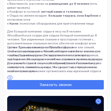
• Вместимость: рассчитан на
размещение до 8 человек
(есть
диван-кровать).
• Комфорт в гостиной:
уютный камин и телевизор
.
• Отдых на свежем воздухе:
большая терраса, зона барбекю
и
костровая зона.
•
Кухня
: полностью оборудована для приготовления пищи.
Для большой компании: отдых в лесу на 8 человек
Woodbarnhouse создан для отдыха большой компанией до 8
человек. Три уединенные спальни и просторная гостиная с
дополнительным спальным местом обеспечат комфорт всем
гостям. Здесь вы сможете собраться с друзьями или семьей,
Цены и бронирование дома Woodbarnhouse
чтобы провести время у камина, попариться в бане или весело
Стоимость аренды дома Woodbarnhouse зависит от сезона, дня
пообщаться на террасе. Это идеальное место для праздников,
недели (будни/выходные) и продолжительности вашего
корпоративных выездов и семейных торжеств на лоне природы.
пребывания. Мы предлагаем гибкие условия и приятные цены за
уникальный отдых в лесу с собственной баней. Русская баня уже
Для расчета точной стоимости и бронирования желаемых дат,
включена в стоимость аренды, что делает наше предложение
пожалуйста, свяжитесь с нами. Мы с радостью ответим на все
особенно выгодным.
ваши вопросы и поможем организовать ваш идеальный отдых в
Woodbarnhouse — доме с особой энергией среди леса.
Заказать звонок