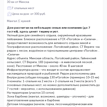
30 км от Минска
7 спальных мест
Цена за дом: от 300 руб.
Мангал
С кухней
Дом рассчитан на небольшую семью или компанию (до 7
гостей), здесь ценят тишину и уют.
Уютный дом для семейного отдыха, окружённый красивыми
пейзажами. Близкое расположение к ГСК «Логойск» и «Силичи»
предоставляет возможность для активного отдыха зимой и
летом. Это отличное место для тех, кто желает провести время на
Географическое расположение: Логойский район, СТ Веряги –
природе в атмосфере комфорта и спокойствия.
рядом с лесом, водоёмом и горнолыжными центрами «Логойск»,
«Силичи»
Адрес объекта: Минская область, Логойский район, Гайненский
сельсовет, СТ Веряги, 183 (ориентир – в живописной лесной
зоне). Расстояние от Минска – около 40 км. В шаговой
доступности – лес, водоём (река или озеро), что позволяет
Инфраструктура дома – что входит в состав аренды
наслаждаться природой и рыбалкой. Рядом расположены два
известных горнолыжных центра – «Логойск» (примерно 10–15 км)
Внутри дома (общая площадь 130 м²)
и «Силичи» (около 20 км). Идеальное место для тех, кто хочет
3 комнаты: 1-спальня на 2 места + 2-спальня на 3 места (всего 5
совместить загородный уют с активными видами спорта в любое
основных спальных мест, но можно дополнительно разместить до
время года.
7 гостей – вероятно, с использованием диванов)
Рабочая зона (стол, стул)
На территории (участок 10 соток)
Балкон или лоджия – с видом на природу
Зона барбекю (мангал, возможно, шампуры – уточните) – для
Гостиная зона с телевизором
приготовления шашлыков и барбекю
Кухня, полностью оборудованная: п
Детская площадка (качели, горка, песочница)
лита (электрическая или