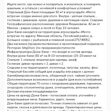
Ищете место, где можно и попариться, и искупаться, и пожарить
шашлыки, и остаться с ночёвкой в комфортных условиях?
Отдельный Дом-баня площадью 92 м² в агроусадьбе «Место
встречи» создан именно для этого. Внутри – уютная спальня,
гостиная с диванами, кухня, душевая и настоящая сауна. Снаружи
– открытый бассейн, беседка, мангал и кострище. Отдыхайте в
Географическое расположение: деревня Янушковичи, 42 км от
любое время года компанией от 8 до 10 человек.
Минска – рядом озеро и лес
Дом-баня находится на территории агроусадьбы «Место
встречи» по адресу: Минская область, Логойский район, д.
Янушковичи, ул. Школьная, 6 (координаты 54.275749052,
Большое озеро с рыбалкой и пляжной зоной
27.599876796). Расстояние от Минска – 42 км, удобный подъезд по
Два магазина (продовольственные и промтовары)
трассе Минск-Витебск. В шаговой доступности:
Ресторан «VegVisir» (по предзаказу)
Лес, где можно собирать ягоды и грибы
Инфраструктура Дома-бани – что входит в состав аренды
Горнолыжные курорты «Логойск» и «Силичи» (15–20 минут на
Внутри дома-бани (92 м² на 8–10 человек)
машине)
Спальня: 1 спальня, вешалки для одежды, шкаф
Гостиная: диван-кровать × 2, диван × 2
Ванная комната: душ, туалет, полотенца, тапочки, халаты, фен,
Снаружи и на территории
туалетная бумага, шампунь
Открытый бассейн (общий для усадьбы или рядом с домом-
Кухня: микроволновая печь, обеденный стол, чайник (уточните
баней)
по факту, т.к. в описании бани указаны микроволновка и чайник)
Терраса (личная у дома-бани)
Дополнительные возможности в усадьбе (для всех гостей)
Развлечения: телевизор (Смарт ТВ), настольный теннис
Гриль для барбекю (мангал)
Общая территория 70 соток с плодовыми деревьями, парником,
Комфорт: Wi‑Fi, детектор дыма, огнетушитель, аптечка первой
Беседка со столом
огородом
помощи, детектор угарного газа
Кострище с местом для посиделок
Детская игровая площадка
Сауна: парилка (сухая или влажная – уточните у владельца)
Навес и навес для дров
Качели, гамаки, шезлонги
Цены на аренду Дома-бани – почасовая оплата, уточняйте у
Продажа дров на месте
Волейбольные мячи, бадминтон, дартс, теннис
владельцев
Мусоросборник
Рыболовные снасти, SUP‑борд, надувная лодка
Дом-баня сдаётся почасово. Точная стоимость зависит от дня
Парковка на улице (бесплатная, охраняемая)
Зоны кострищ с дровами и углями
недели, сезона и длительности аренды. Ориентировочные цены