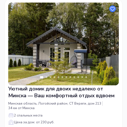
Крытая терраса с мангалом
Камин
Телевизор, саундбар
Индукционная плита, микроволновая печь, чайник
Полотенца, фен
Wi-Fi
Парковка на участке
Уютный домик для двоих недалеко от
Минска — Ваш комфортный отдых вдвоем
Минская область, Логойский район, СТ Веряги, дом 213
34 км от Минска
2 спальных места
Цена за дом: от 230 руб.