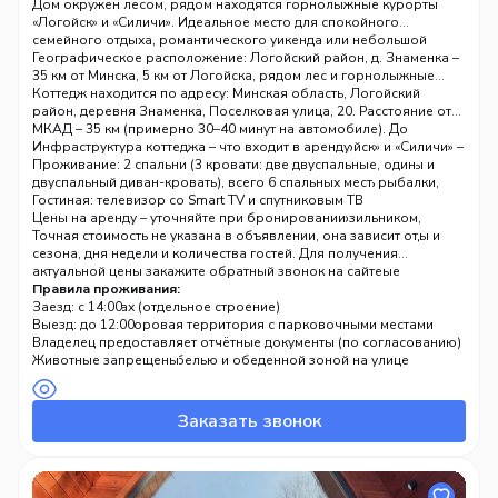
Минска и 5 км от города Логойск.
Дом окружён лесом, рядом находятся горнолыжные курорты
«Логойск» и «Силичи». Идеальное место для спокойного
семейного отдыха, романтического уикенда или небольшой
дружеской компании. Для гостей – баня на дровах, мангальная
Географическое расположение: Логойский район, д. Знаменка –
зона, уютный двор с гирляндами.
35 км от Минска, 5 км от Логойска, рядом лес и горнолыжные
трассы
Коттедж находится по адресу: Минская область, Логойский
район, деревня Знаменка, Поселковая улица, 20. Расстояние от
МКАД – 35 км (примерно 30–40 минут на автомобиле). До
Логойска – 5 км, до горнолыжных центров «Логойск» и «Силичи» –
Инфраструктура коттеджа – что входит в аренду
ещё ближе. Вокруг – лес, где можно гулять, собирать грибы и
Проживание: 2 спальни (3 кровати: две двуспальные, один
ягоды. Рядом есть пруд/озеро, а также возможность рыбалки,
двуспальный диван-кровать), всего 6 спальных мест
охоты, проката велосипедов.
Гостиная: телевизор со Smart TV и спутниковым ТВ
Кухня: индукционная плита, холодильник с морозильником,
Цены на аренду – уточняйте при бронировании
микроволновая печь, электрочайник, полный набор посуды и
Точная стоимость не указана в объявлении, она зависит от
столовых приборов, обеденный стол, чай/кофе
сезона, дня недели и количества гостей. Для получения
Ванная комната: душ, туалет, полотенца, фен, туалетные
актуальной цены закажите обратный звонок на сайте
принадлежности
Правила проживания:
Баня на дровах (отдельное строение)
Заезд: с 14:00
Большая придворовая территория с парковочными местами
Выезд: до 12:00
Мангальная зона (мангал, принадлежности для барбекю)
Курение разрешено только в специально отведённых местах
Владелец предоставляет отчётные документы (по согласованию)
Терраса с садовой мебелью и обеденной зоной на улице
Животные запрещены
Магическое оформление гирляндами – дом и баня
Вечеринки и мероприятия запрещены
подсвечиваются
Можно с детьми любого возраста
Бесплатный Wi-Fi, газовый водонагреватель, металлическая
Заказать звонок
дверь
Дизайнерский ремонт, вид во двор