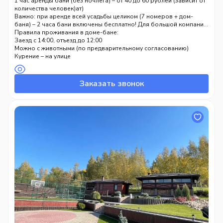
Прокат лодок (за отдельную плату)
(уточняйте при бронировании):
1 час аренды бани (без ночлега) – от 40 до 60 рублей (зависит от
Велосипеды (напрокат)
количества человек)
Аренда дома-бани с проживанием на ночь – от 200 до 350
Важно: при аренде всей усадьбы целиком (7 номеров + дом-
рублей за сутки (включает пользование сауной, бассейном,
баня) – 2 часа бани включены бесплатно! Для большой компании
мангалом)
до 26 человек это выгодно.
Правила проживания в доме-бане:
Заезд с 14:00, отъезд до 12:00
Можно с животными (по предварительному согласованию)
Курение – на улице
Заказать звонок