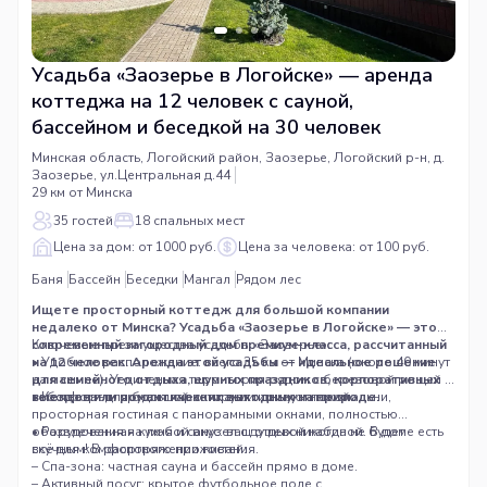
Усадьба «Заозерье в Логойске» — аренда
коттеджа на 12 человек с сауной,
бассейном и беседкой на 30 человек
Минская область, Логойский район, Заозерье, Логойский р-н, д.
Заозерье, ул.Центральная д.44
29 км от Минска
35 гостей
18 спальных мест
Цена за дом: от 1000 руб.
Цена за человека: от 100 руб.
Баня
Бассейн
Беседки
Мангал
Рядом лес
Ищете просторный коттедж для большой компании
недалеко от Минска? Усадьба «Заозерье в Логойске» — это
современный загородный дом премиум-класса, рассчитанный
Ключевые преимущества усадьбы «Заозерье»:
на 12 человек. Аренда этой усадьбы — идеальное решение
• Удобное расположение: всего 35 км от Минска (около 40 минут
для семейного отдыха, шумных праздников, корпоративных
на машине). Уединенная территория рядом с березовой рощей и
выездов или романтических выходных на природе.
собственным прудом гарантирует тишину и покой.
• Комфорт для большой компании: три уютные спальни,
просторная гостиная с панорамными окнами, полностью
оборудованная кухня и санузел с душевой кабиной. В доме есть
• Развлечения на любой вкус: ваш отдых никогда не будет
всё для комфортного проживания.
скучным! В распоряжении гостей:
– Спа-зона: частная сауна и бассейн прямо в доме.
– Активный досуг: крытое футбольное поле с