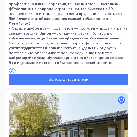
профессиональными воротами, теннисный стол и настольный
футбол.
– Праздники на природе: огромная крытая беседка на 30
человек с живописным видом на лес и пруд — идеальное место
для банкета, шашлыков или вечеринки.
Почему стоит выбрать аренду усадьбы «Заозерье в
Логойске»?
• Отдых в любое время года: летом — прогулки у пруда и игры на
свежем воздухе. Зимой — уют камина, сауна и близость к
горнолыжному комплексу «Логойск» для любителей активного
• Всё для вашего удобства: мы предлагаем гибкое заселение,
спорта.
бесплатную парковку, возможность трансфера и специальные
условия для постоянных клиентов.
• Атмосфера приватности: дом стоит на удалении от других
построек, что обеспечивает полное уединение и чувство
свободы.
Забронируйте усадьбу «Заозерье в Логойске» прямо сейчас!
Это идеальное место, чтобы провести незабываемые
выходные, отметить день рождения, свадьбу или просто
собраться с друзьями за городом. Высокий уровень сервиса и
внимание к деталям сделают ваш отдых по-настоящему
Заказать звонок
особенным.