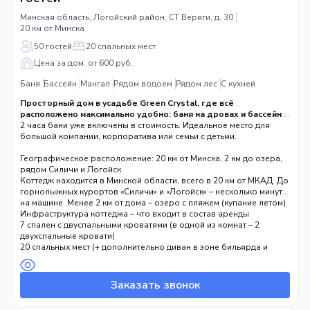
Минская область, Логойский район, СТ Веряги, д. 30
20 км от Минска
50 гостей
20 спальных мест
Цена за дом: от 600 руб.
Баня
Бассейн
Мангал
Рядом водоем
Рядом лес
С кухней
Просторный дом в усадьбе Green Crystal, где всё
расположено максимально удобно: баня на дровах и бассейн с
гейзером и водопадом находятся прямо в дом
2 часа бани уже включены в стоимость. Идеальное место для
е
большой компании, корпоратива или семьи с детьми.
Географическое расположение: 20 км от Минска, 2 км до озера,
рядом Силичи и Логойск
Коттедж находится в Минской области, всего в 20 км от МКАД. До
горнолыжных курортов «Силичи» и «Логойск» – несколько минут
на машине. Менее 2 км от дома – озеро с пляжем (купание летом).
Рядом лес, пруд на территории, свежий воздух.
Инфраструктура коттеджа – что входит в состав аренды
7 спален с двуспальными кроватями (в одной из комнат – 2
двухспальные кровати)
20 спальных мест (+ дополнительно диван в зоне бильярда и
диван на 1 этаже)
Баня на дровах – 2 часа включены, находится прямо в доме
Бассейн с гейзером и водопадом (без подогрева, возможен
Заказать звонок
подогрев по запросу)
Бильярд