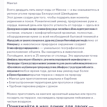
Мангал
Всего двадцать пять минут езды от Минска — и вы оказываетесь в
уютном уголке природы Белорусской Швейцарии.
Этот домик создан для того, чтобы подарить вам моменты
уединения и покоя. Романтический уикенд, предложение руки и
сердца, важный день или просто усталость от города — здесь все
продумано для вашего комфорта и незабываемых впечатлений.
Дом рассчитан на проживание двух человек. Вас ждет уютная
гостиная, спальня с комфортабельной кроватью, полностью
оборудованная кухня со всей необходимой бытовой техникой и
посудой, а также санузел с душем. Современный уютный
Идеальное расположение для отдыха в Логойщине недалеко от
интерьер и живописное природное окружение создают
Минска
атмосферу гармонии.
Главное преимущество — уникальное географическое
расположение объекта. Вы находитесь в живописной
Логойщине, всего в 25 минутах от столицы. Это идеальная точка
для тех, кто хочет быстро сменить городской шум на тишину
Инфраструктура объекта для максимального комфорта
природы. Соседство с известными горнолыжными комплексами
На территории созданы все условия для расслабляющего и
«Логойск» и «Силичи» открывает возможности для активного
приятного времяпрепровождения. Инфраструктура объекта
отдыха в любое время года, делая ваш уикенд еще более
включает:
разнообразным.
• Просторная открытая терраса с видом на природу
• Мангал для приготовления шашлыка и барбекю
• Благоустроенная территория для прогулок и отдыха
• Удобная парковка рядом с домом
Можно приготовить на мангале ароматный шашлык или просто
посидеть на террасе, наслаждаясь природными пейзажами и
чистым воздухом.
Приезжайте в наш домик для двоих —