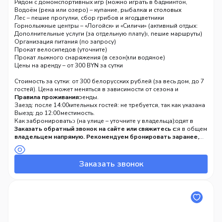
газовая), холодильник, микроволновая печь, мультиварка,
Площадка для спортивных игр (можно играть в бадминтон,
Рядом с домом
электрический чайник, полный набор посуды и столовых
волейбол, футбол)
Водоём (река или озеро) – купание, рыбалка
приборов
Ландшафтный дизайн – ухоженный газон, цветники
Лес – пешие прогулки, сбор грибов и ягод
Ванная комната: душевая кабина, стиральная машина, фен,
Бесплатная парковка на территории
Горнолыжные центры – «Логойск» и «Силичи» (активный отдых:
комплект полотенец, водонагреватель
лыжи, сноуборд, тюбинг, летом – велосипеды, пешие маршруты)
Дополнительные услуги (за отдельную плату)
Wi-Fi (бесплатный)
Организация питания (по запросу)
Утюг
Прокат велосипедов (уточните)
Отопление (вероятно, электрическое или водяное)
Прокат лыжного снаряжения (в сезон)
Цены на аренду – от 300 BYN за сутки
Стоимость за сутки: от 300 белорусских рублей (за весь дом, до 7
гостей). Цена может меняться в зависимости от сезона и
продолжительности аренды.
Правила проживания:
Доплата за дополнительных гостей: не требуется, так как указана
Заезд: после 14:00
максимальная вместимость.
Выезд: до 12:00
Зона барбекю, детская площадка, парковка, Wi-Fi – входят в
Курение: запрещено (на улице – уточните у владельца)
Как забронировать:
стоимость.
Дети: разрешены (до 12 лет, и при этом они учитываются в общем
Заказать обратный звонок на сайте или свяжитесь с
Питание, прокат велосипедов, трансфер – оплачиваются
количестве гостей)
владельцем напрямую. Рекомендуем бронировать заранее,
отдельно (по запросу).
Животные: запрещены
особенно на выходные и в горнолыжный сезон.
Мероприятия: запрещены
Предоплата: онлайн или наличными при заселении
Заказать звонок
Обработка заявок: с 09:00 до 18:00