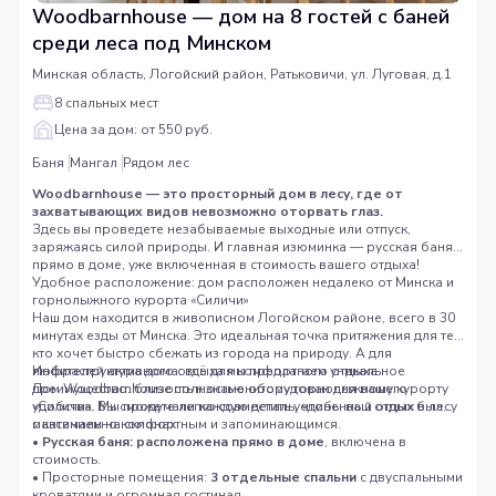
Woodbarnhouse — дом на 8 гостей с баней
среди леса под Минском
Минская область, Логойский район, Ратьковичи, ул. Луговая, д.1
8 спальных мест
Цена за дом: от 550 руб.
Баня
Мангал
Рядом лес
Woodbarnhouse — это просторный дом в лесу, где от
захватывающих видов невозможно оторвать глаз.
Здесь вы проведете незабываемые выходные или отпуск,
заряжаясь силой природы. И главная изюминка — русская баня
прямо в доме, уже включенная в стоимость вашего отдыха!
Удобное расположение: дом расположен недалеко от Минска и
горнолыжного курорта «Силичи»
Наш дом находится в живописном Логойском районе, всего в 30
минутах езды от Минска. Это идеальная точка притяжения для тех,
кто хочет быстро сбежать из города на природу. А для
любителей активного отдыха мы предлагаем уникальное
Инфраструктура дома: всё для комфортного отдыха
преимущество: близость к знаменитому горнолыжному курорту
Дом Woodbarnhouse полностью оборудован для вашего
«Силичи». Вы сможете легко совместить уединенный отдых в лесу
удобства. Мы продумали каждую деталь, чтобы ваш отдых был
с катанием на склонах.
максимально комфортным и запоминающимся.
•
Русская баня: расположена прямо в доме
, включена в
стоимость.
• Просторные помещения:
3 отдельные спальни
с двуспальными
кроватями и огромная гостиная.