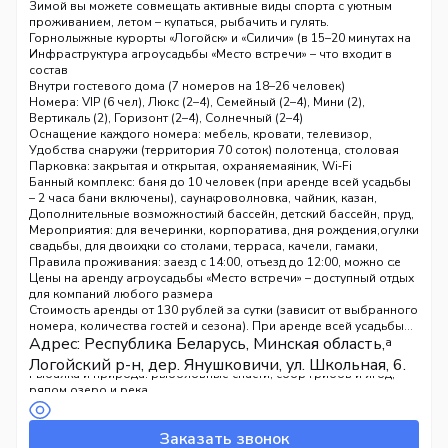
доступности:
Ресторан «VegVisir» (по предзаказу)
Зимой вы можете совмещать активные виды спорта с уютным
Лес, богатый ягодами и грибами
проживанием, летом – купаться, рыбачить и гулять.
Горнолыжные курорты «Логойск» и «Силичи» (в 15–20 минутах на
авто)
Инфраструктура агроусадьбы «Место встречи» – что входит в
состав
Внутри гостевого дома (7 номеров на 18–26 человек)
Номера: VIP (6 чел), Люкс (2–4), Семейный (2–4), Мини (2),
Вертикаль (2), Горизонт (2–4), Солнечный (2–4)
Оснащение каждого номера: мебель, кровати, телевизор,
санузел, холодильник, постельное бельё, полотенца, столовая
Удобства снаружи (территория 70 соток)
посуда и приборы, микроволновая печь, чайник, Wi‑Fi
Парковка: закрытая и открытая, охраняемая
Кухня (общая или в номерах): газовая плита, электроплита,
Банный комплекс: баня до 10 человек (при аренде всей усадьбы
кофемашина, холодильник, микроволновка, чайник, казан,
– 2 часа бани включены), сауна
горячая вода
Водные развлечения: каркасный бассейн, детский бассейн, пруд,
Дополнительные возможности
Ванные комнаты: раздельный санузел, душевая кабина,
водоём для купания, надувная лодка, SUP‑борд, водные прогулки
Мероприятия: для вечеринки, корпоратива, дня рождения,
стиральная машина, гладильная доска, утюг
Зоны отдыха: беседки со столами, терраса, качели, гамаки,
свадьбы, для двоих
Общие зоны: банкетный зал на 20 мест, камин, кальян, караоке
шезлонги
Правила проживания: заезд с 14:00, отъезд до 12:00, можно с
Зоны приготовления еды: зона барбекю (мангалы, дрова, угли),
животными (по согласованию)
Цены на аренду агроусадьбы «Место встречи» – доступный отдых
костровая зона (кострище)
для компаний любого размера
Спорт и активность: велосипеды, велосипедные прогулки, пешие
Стоимость аренды от 130 рублей за сутки (зависит от выбранного
прогулки, площадка для волейбола, настольный теннис,
номера, количества гостей и сезона). При аренде всей усадьбы
Адрес: Республика Беларусь, Минская область,
бадминтон, дартс, теннис, волейбольные мячи, мячи для игр
целиком – 2 часа бани включены в стоимость. Точную цену на
Детские зоны: детская игровая площадка, детский бассейн
ваши даты уточняйте у владельцев.
Логойский р-н, дер. Янушковичи, ул. Школьная, 6.
Рыбалка и природа: рыболовные снасти, сбор грибов и ягод,
рядом озеро и река
Оздоровительные процедуры: по запросу (уточняйте у
владельцев)
Заказать звонок