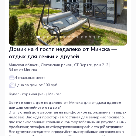
Домик на 4 гостя недалеко от Минска —
отдых для семьи и друзей
Минская область, Логойский район, СТ Веряги, дом 213
34 км от Минска
4 спальных места
Цена за дом: от 300 руб.
Купель горячая (чан)
Мангал
Хотите снять дом недалеко от Минска для отдыха вдвоем
или для семейного отдыха*
Этот уютный дом рассчитан на комфортное проживание четырех
человек. Вас ждет просторная гостиная для вечерних посиделок,
две изолированные спальни с комфортабельными двуспальными
кроватями, полностью оборудованная кухня и санузел с душем.
Удобное географическое расположение объекта в Логойщине
Все продумано для вашего удобства и незабываемого отдыха в
Наш домик находится в одном из самых красивых регионов