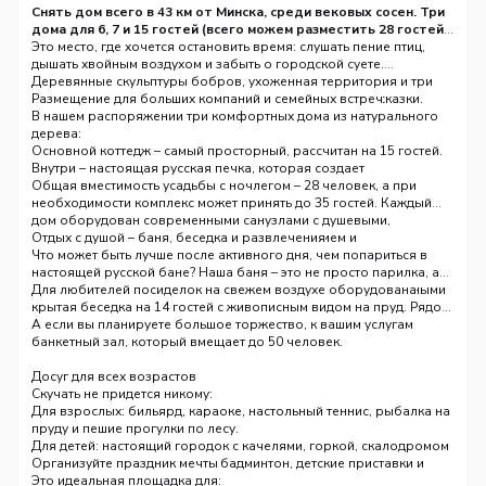
Снять дом всего в 43 км от Минска, среди вековых сосен. Три
дома для 6, 7 и 15 гостей (всего можем разместить 28 гостей),
банкеты до 50 гостей
Это место, где хочется остановить время: слушать пение птиц,
дышать хвойным воздухом и забыть о городской суете.
Деревянные скульптуры бобров, ухоженная территория и три
просторных коттеджа создают атмосферу настоящей сказки.
Размещение для больших компаний и семейных встреч
В нашем распоряжении три комфортных дома из натурального
дерева:
Основной коттедж – самый просторный, рассчитан на 15 гостей.
Внутри – настоящая русская печка, которая создает
неповторимый уют и позволяет готовить по-особенному.
Общая вместимость усадьбы с ночлегом – 28 человек, а при
Два уютных домика – на 7 и 6 человек соответственно.
необходимости комплекс может принять до 35 гостей. Каждый
дом оборудован современными санузлами с душевыми,
полноценной кухней, спутниковым телевидением и
Отдых с душой – баня, беседка и развлечения
беспроводным интернетом.
Что может быть лучше после активного дня, чем попариться в
настоящей русской бане? Наша баня – это не просто парилка, а
целый спа-комплекс: с террасой, комнатой отдыха со спальными
Для любителей посиделок на свежем воздухе оборудована
местами и возможностью разместить до 14 человек.
крытая беседка на 14 гостей с живописным видом на пруд. Рядом
– барбекю-зона с мангалом, чтобы приготовить идеальный
А если вы планируете большое торжество, к вашим услугам
шашлык.
банкетный зал, который вмещает до 50 человек.
Досуг для всех возрастов
Скучать не придется никому:
Для взрослых: бильярд, караоке, настольный теннис, рыбалка на
пруду и пешие прогулки по лесу.
Для детей: настоящий городок с качелями, горкой, скалодромом
и песочницей. А также дартс, бадминтон, детские приставки и
Организуйте праздник мечты
рисование.
Это идеальная площадка для: