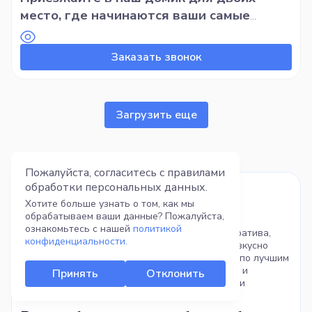
место, где начинаются ваши самые
теплые воспоминания.
Заказать звонок
Загрузить еще
Пожалуйста, согласитесь с правилами
обработки
персональных данных.
в Логойском районе. Снять в
Хотите больше узнать о том, как мы
Логойском районе
обрабатываем ваши данные? Пожалуйста,
ознакомьтесь с нашей
политикой
Ищете идеальное место для праздника, корпоратива,
конфиденциальности.
свадьбы, просто уик-энда на природе или где вкусно
поесть? Наш каталог — это самый полный гид по лучшим
заведениям Беларуси! Здесь вы легко найдете и
Принять
Отклонить
сравните сотни вариантов для любого повода и
бюджета.