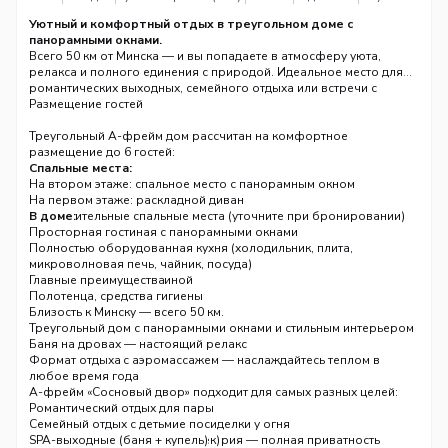
Уютный и комфортный отдых в треугольном доме с
панорамными окнами.
Всего 50 км от Минска — и вы попадаете в атмосферу уюта,
релакса и полного единения с природой. Идеальное место для
романтических выходных, семейного отдыха или встречи с
друзьями.
Размещение гостей
Треугольный А-фрейм дом рассчитан на комфортное
размещение до 6 гостей:
Спальные места:
На втором этаже: спальное место с панорамным окном
На первом этаже: раскладной диван
Дополнительные спальные места (уточните при бронировании)
В доме:
Просторная гостиная с панорамными окнами
Полностью оборудованная кухня (холодильник, плита,
микроволновая печь, чайник, посуда)
Санузел с душевой кабиной
Главные преимущества
Полотенца, средства гигиены
Wi-Fi, телевизор
Близость к Минску — всего 50 км.
Треугольный дом с панорамными окнами и стильным интерьером
Баня на дровах — настоящий релакс
Горячая купель с аэромассажем — наслаждайтесь теплом в
Формат отдыха
любое время года
Мангальная зона — всё необходимое для шашлыка (дрова,
А-фрейм «Сосновый двор» подходит для самых разных целей:
шампуры, решётка)
Романтический отдых для пары
Костровая зона — уютные посиделки у огня
Семейный отдых с детьми
Закрытая огороженная территория — полная приватность
Компания друзей (до 6 человек)
SPA-выходные (баня + купель)