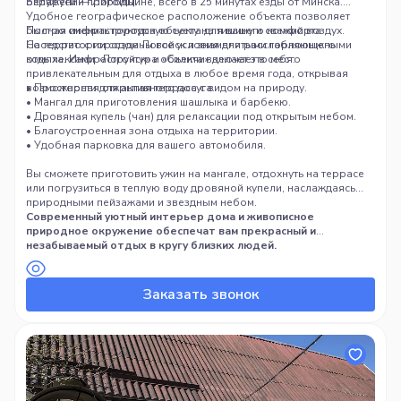
окружении природы.
Беларуси — Логойщине, всего в 25 минутах езды от Минска.
Удобное географическое расположение объекта позволяет
быстро сменить городскую суету на тишину и свежий воздух.
Полная инфраструктура объекта для вашего комфорта
Соседство с городом Логойск и знаменитыми горнолыжными
На территории созданы все условия для расслабляющего
комплексами «Логойск» и «Силичи» делает это место
отдыха. Инфраструктура объекта включает в себя:
привлекательным для отдыха в любое время года, открывая
возможности для активного досуга.
• Просторная открытая терраса с видом на природу.
• Мангал для приготовления шашлыка и барбекю.
• Дровяная купель (чан) для релаксации под открытым небом.
• Благоустроенная зона отдыха на территории.
• Удобная парковка для вашего автомобиля.
Вы сможете приготовить ужин на мангале, отдохнуть на террасе
или погрузиться в теплую воду дровяной купели, наслаждаясь
природными пейзажами и звездным небом.
Современный уютный интерьер дома и живописное
природное окружение обеспечат вам прекрасный и
незабываемый отдых в кругу близких людей.
Заказать звонок