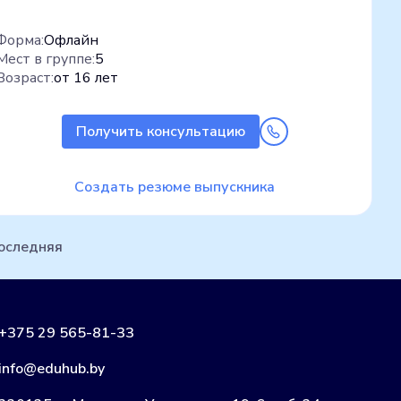
Форма:
Офлайн
Мест в группе:
5
Возраст:
от 16 лет
Получить консультацию
Создать резюме выпускника
оследняя
+375 29 565-81-33
info@eduhub.by