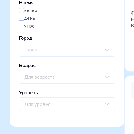
Время
вечер
Ф
день
М
В
утро
Город
Город
Возраст
Для возраста
Уровень
Для уровня