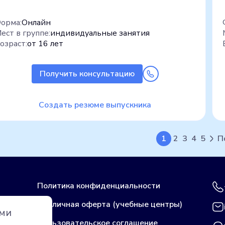
орма:
Онлайн
ест в группе:
индивидуальные занятия
озраст:
от 16 лет
Получить консультацию
Создать резюме выпускника
1
2
3
4
5
П
Политика конфиденциальности
Публичная оферта (учебные центры)
ами
Пользовательское соглашение