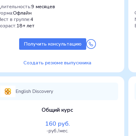
лительность:
9 месяцев
орма:
Офлайн
ест в группе:
4
озраст:
18+ лет
Получить консультацию
Создать резюме выпускника
English Discovery
Общий курс
160 руб.
-руб./мес.