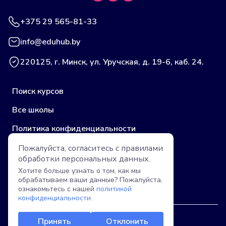
+375 29 565-81-33
info@eduhub.by
220125, г. Минск, ул. Уручская, д. 19-6, каб. 24.
Поиск курсов
Все школы
Политика конфиденциальности
Публичная оферта (учебные центры)
Пожалуйста, согласитесь с правилами
обработки
персональных данных.
Пользовательское соглашение
Хотите больше узнать о том, как мы
обрабатываем ваши данные? Пожалуйста,
Публичная оферта (компании)
ознакомьтесь с нашей
политикой
конфиденциальности.
Принять
Отклонить
Copyright © 2026 Educational Hub